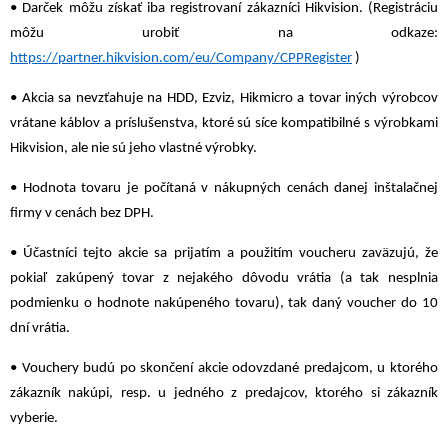
• Darček môžu získať iba registrovaní zákazníci Hikvision. (Registráciu
môžu urobiť na odkaze:
https://partner.hikvision.com/eu/Company/CPPRegister
)
• Akcia sa nevzťahuje na HDD, Ezviz, Hikmicro a tovar iných výrobcov
vrátane káblov a príslušenstva, ktoré sú síce kompatibilné s výrobkami
Hikvision, ale nie sú jeho vlastné výrobky.
• Hodnota tovaru je počítaná v nákupných cenách danej inštalačnej
firmy v cenách bez DPH.
• Účastníci tejto akcie sa prijatím a použitím voucheru zaväzujú, že
pokiaľ zakúpený tovar z nejakého dôvodu vrátia (a tak nesplnia
podmienku o hodnote nakúpeného tovaru), tak daný voucher do 10
dní vrátia.
• Vouchery budú po skončení akcie odovzdané predajcom, u ktorého
zákazník nakúpi, resp. u jedného z predajcov, ktorého si zákazník
vyberie.