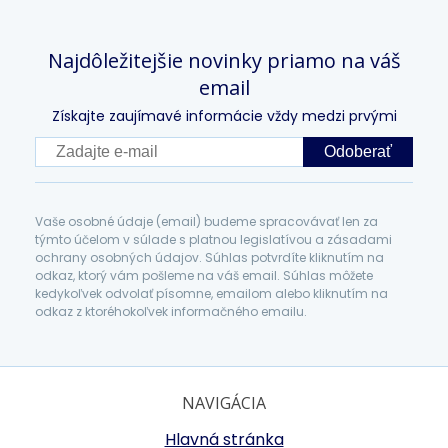
Najdôležitejšie novinky priamo na váš
email
Získajte zaujímavé informácie vždy medzi prvými
Odoberať
Vaše osobné údaje (email) budeme spracovávať len za
týmto účelom v súlade s platnou legislatívou a zásadami
ochrany osobných údajov. Súhlas potvrdíte kliknutím na
odkaz, ktorý vám pošleme na váš email. Súhlas môžete
kedykoľvek odvolať písomne, emailom alebo kliknutím na
odkaz z ktoréhokoľvek informačného emailu.
NAVIGÁCIA
Hlavná stránka