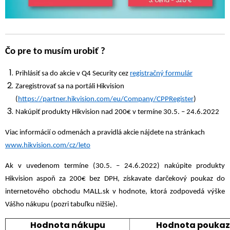
Čo pre to musím urobiť ?
Prihlásiť sa do akcie v Q4 Security cez
registračný formulár
Zaregistrovať sa na portáli Hikvision
(
https://partner.hikvision.com/eu/Company/CPPRegister
)
Nakúpiť produkty Hikvision nad 200€ v termíne 30.5. – 24.6.2022
Viac informácií o odmenách a pravidlá akcie nájdete na stránkach
www.hikvision.com/cz/leto
Ak v uvedenom termíne (30.5. – 24.6.2022) nakúpite produkty
Hikvision aspoň za 200€ bez DPH, získavate darčekový poukaz do
internetového obchodu MALL.sk v hodnote, ktorá zodpovedá výške
Vášho nákupu (pozri tabuľku nižšie).
Hodnota nákupu
Hodnota pouka