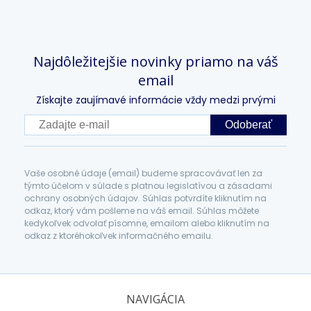
Najdôležitejšie novinky priamo na váš
email
Získajte zaujímavé informácie vždy medzi prvými
Odoberať
Vaše osobné údaje (email) budeme spracovávať len za
týmto účelom v súlade s platnou legislatívou a zásadami
ochrany osobných údajov. Súhlas potvrdíte kliknutím na
odkaz, ktorý vám pošleme na váš email. Súhlas môžete
kedykoľvek odvolať písomne, emailom alebo kliknutím na
odkaz z ktoréhokoľvek informačného emailu.
NAVIGÁCIA