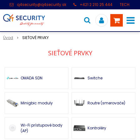
q4security@q4security.sk
+421 2 210 25 444
TECH.
PODPORA: +421 2 21 000 104
Úvod
SIEŤOVÉ PRVKY
SIEŤOVÉ PRVKY
OMADA SDN
Switche
Minigbic moduly
Routre (smerovače)
Wi-Fi prístupové body
Kontroléry
(AP)