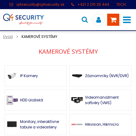
q4security@q4security.sk
+421 2 210 25 444
TECH.
PODPORA: +421 2 21 000 104
Úvod
KAMEROVÉ SYSTÉMY
KAMEROVÉ SYSTÉMY
IP Kamery
Záznamníky (NVR/DVR)
Videomanažment
HDD úložiská
softvéry (VMS)
Monitory, interaktívne
Hikvision, Hikmicro
tabule a videosteny