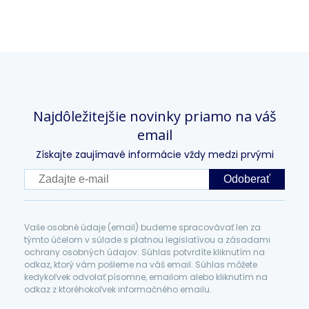
Najdôležitejšie novinky priamo na váš
email
Získajte zaujímavé informácie vždy medzi prvými
Odoberať
Vaše osobné údaje (email) budeme spracovávať len za
týmto účelom v súlade s platnou legislatívou a zásadami
ochrany osobných údajov. Súhlas potvrdíte kliknutím na
odkaz, ktorý vám pošleme na váš email. Súhlas môžete
kedykoľvek odvolať písomne, emailom alebo kliknutím na
odkaz z ktoréhokoľvek informačného emailu.