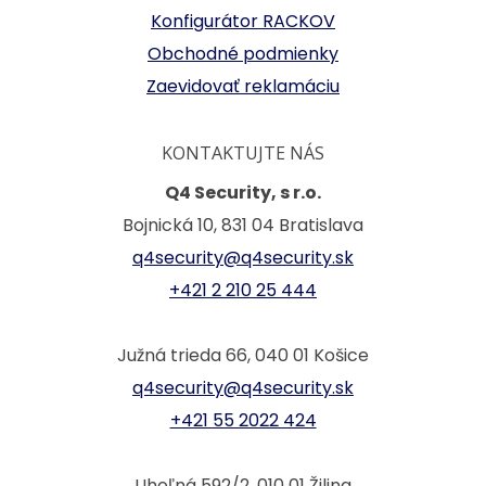
Konfigurátor RACKOV
Obchodné podmienky
Zaevidovať reklamáciu
KONTAKTUJTE NÁS
Q4 Security, s r.o.
Bojnická 10, 831 04 Bratislava
q4security@q4security.sk
+421 2 210 25 444
Južná trieda 66, 040 01 Košice
q4security@q4security.sk
+421 55 2022 424
Uhoľná 592/2, 010 01 Žilina