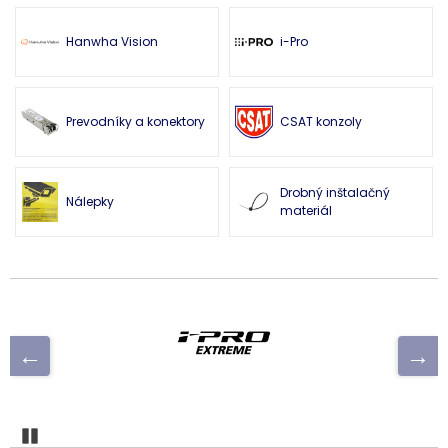
Hanwha Vision
i-Pro
Prevodníky a konektory
CSAT konzoly
Drobný inštalačný
Nálepky
materiál
Pozastaviť