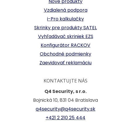
Nové produkty
Vzdialená podpora
i-Pro kalkulačky
Skrinky pre produkty SATEL
Vyhľadávač skriniek EZS
Konfigurátor RACKOV
Obchodné podmienky
Zaevidovať reklamáciu
KONTAKTUJTE NÁS
Q4 Security, s r.o.
Bojnická 10, 831 04 Bratislava
q4security@q4security.sk
+421 2 210 25 444