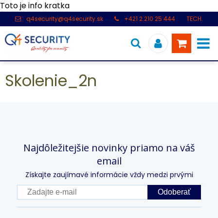
Toto je info kratka
q4security@q4security.sk
+421 2 210 25 444
TECH.
PODPORA: +421 2 21 000 104
Skolenie_2n
Najdôležitejšie novinky priamo na váš
email
Získajte zaujímavé informácie vždy medzi prvými
Odoberať