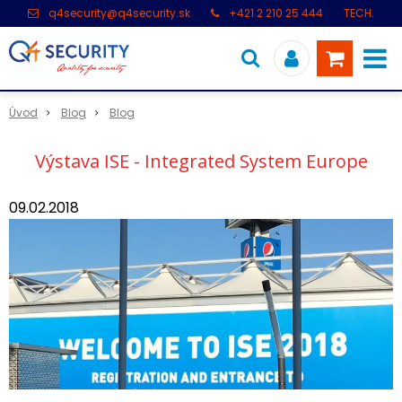
q4security@q4security.sk
+421 2 210 25 444
TECH.
PODPORA: +421 2 21 000 104
Úvod
Blog
Blog
Výstava ISE - Integrated System Europe
09.02.2018