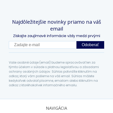
Najdôležitejšie novinky priamo na váš
email
Získajte zaujímavé informácie vždy medzi prvými
Odoberať
Vaše osobné údaje (email) budeme spracovávať len za
týmto účelom v súlade s platnou legislatívou a zásadami
ochrany osobných údajov. Súhlas potvrdíte kliknutím na
odkaz, ktorý vám pošleme na váš email. Súhlas môžete
kedykoľvek odvolať písomne, emailom alebo kliknutím na
odkaz z ktoréhokoľvek informačného emailu.
NAVIGÁCIA