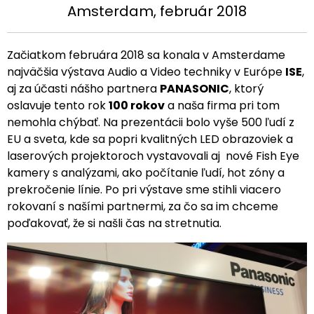
Amsterdam, február 2018
Začiatkom februára 2018 sa konala v Amsterdame
najväčšia výstava Audio a Video techniky v Európe
ISE
,
aj za účasti nášho partnera
PANASONIC
, ktorý
oslavuje tento rok
100 rokov
a naša firma pri tom
nemohla chýbať. Na prezentácii bolo vyše 500 ľudí z
EU a sveta, kde sa popri kvalitných LED obrazoviek a
laserových projektoroch vystavovali aj nové Fish Eye
kamery s analýzami, ako počítanie ľudí, hot zóny a
prekročenie línie. Po pri výstave sme stihli viacero
rokovaní s našími partnermi, za čo sa im chceme
poďakovať, že si našli čas na stretnutia.