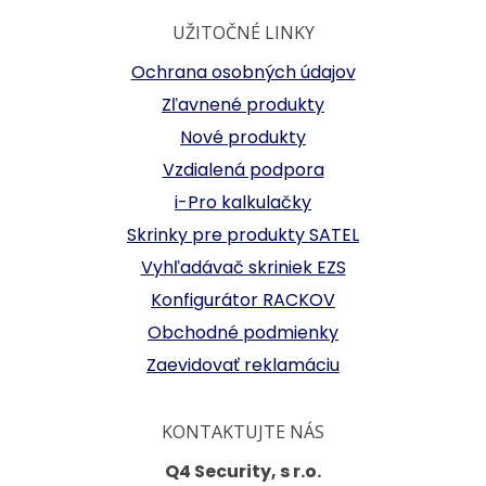
UŽITOČNÉ LINKY
Ochrana osobných údajov
Zľavnené produkty
Nové produkty
Vzdialená podpora
i-Pro kalkulačky
Skrinky pre produkty SATEL
Vyhľadávač skriniek EZS
Konfigurátor RACKOV
Obchodné podmienky
Zaevidovať reklamáciu
KONTAKTUJTE NÁS
Q4 Security, s r.o.