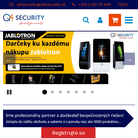
q4security@q4security.sk
+421 2 210 25 444
TECH.
PODPORA: +421 2 21 000 104
Pozastaviť
Registrujte sa