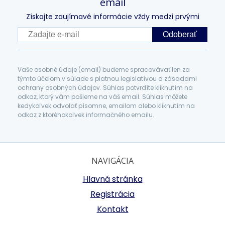
email
Získajte zaujímavé informácie vždy medzi prvými
Odoberať
Vaše osobné údaje (email) budeme spracovávať len za
týmto účelom v súlade s platnou legislatívou a zásadami
ochrany osobných údajov. Súhlas potvrdíte kliknutím na
odkaz, ktorý vám pošleme na váš email. Súhlas môžete
kedykoľvek odvolať písomne, emailom alebo kliknutím na
odkaz z ktoréhokoľvek informačného emailu.
NAVIGÁCIA
Hlavná stránka
Registrácia
Kontakt