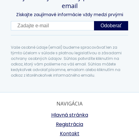
email
Získajte zaujímavé informácie vždy medzi prvými
Odoberať
Vaše osobné údaje (email) budeme spracovávať len za
týmto účelom v súlade s platnou legislatívou a zásadami
ochrany osobných údajov. Súhlas potvrdíte kliknutím na
odkaz, ktorý vám pošleme na váš email. Súhlas môžete
kedykoľvek odvolať písomne, emailom alebo kliknutím na
odkaz z ktoréhokoľvek informačného emailu.
NAVIGÁCIA
Hlavná stránka
Registrácia
Kontakt