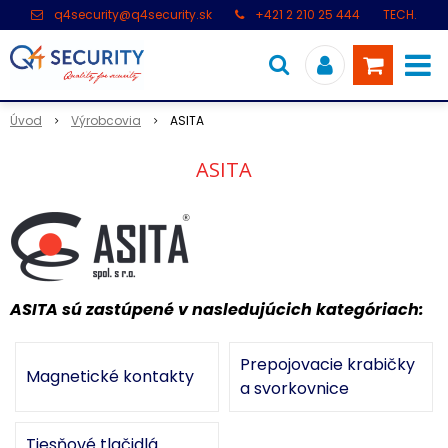
q4security@q4security.sk
+421 2 210 25 444
TECH.
PODPORA: +421 2 21 000 104
Úvod
Výrobcovia
ASITA
ASITA
ASITA sú zastúpené v nasledujúcich kategóriach:
Prepojovacie krabičky
Magnetické kontakty
a svorkovnice
Tiesňové tlačidlá