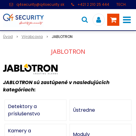
q4security@q4security.sk
+421 2 210 25 444
TECH.
PODPORA: +421 2 21 000 104
Úvod
Výrobcovia
JABLOTRON
JABLOTRON
JABLOTRON sú zastúpené v nasledujúcich
kategóriach:
Detektory a
Ústredne
príslušenstvo
Kamery a
Moduly