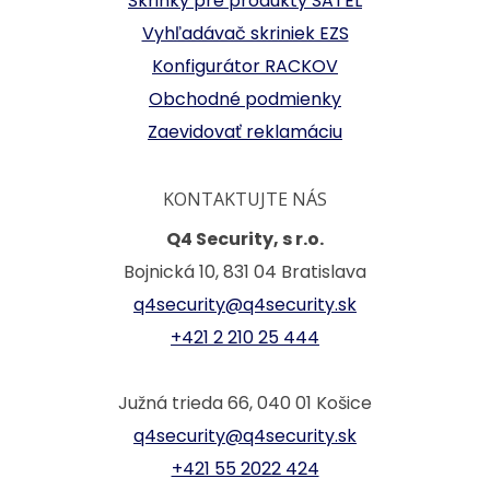
Skrinky pre produkty SATEL
Vyhľadávač skriniek EZS
Konfigurátor RACKOV
Obchodné podmienky
Zaevidovať reklamáciu
KONTAKTUJTE NÁS
Q4 Security, s r.o.
Bojnická 10, 831 04 Bratislava
q4security@q4security.sk
+421 2 210 25 444
Južná trieda 66, 040 01 Košice
q4security@q4security.sk
+421 55 2022 424