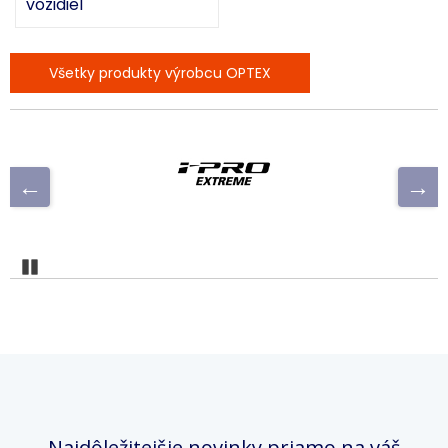
vozidiel
Všetky produkty výrobcu OPTEX
Pozastaviť
Najdôležitejšie novinky priamo na váš