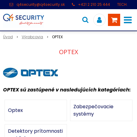
q4security@q4security.sk
+421 2 210 25 444
TECH.
PODPORA: +421 2 21 000 104
Úvod
Výrobcovia
OPTEX
OPTEX
OPTEX sú zastúpené v nasledujúcich kategóriach:
Zabezpečovacie
Optex
systémy
Detektory prítomnosti