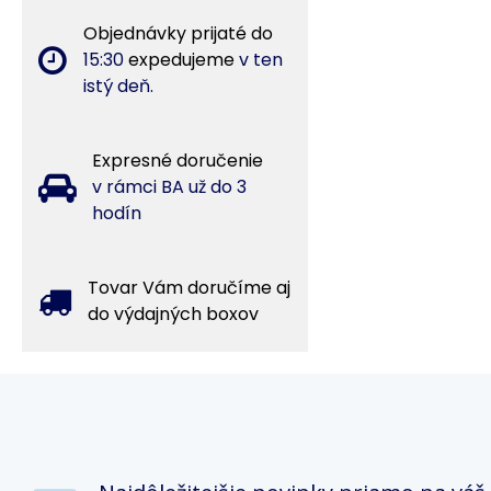
Objednávky prijaté do
15:30
expedujeme
v ten
istý deň.
Expresné doručenie
v rámci BA už do 3
hodín
Tovar Vám doručíme aj
do výdajných boxov