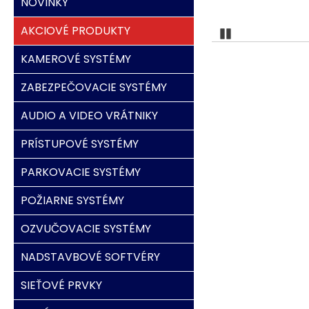
NOVINKY
AKCIOVÉ PRODUKTY
Pozastaviť
KAMEROVÉ SYSTÉMY
ZABEZPEČOVACIE SYSTÉMY
AUDIO A VIDEO VRÁTNIKY
PRÍSTUPOVÉ SYSTÉMY
PARKOVACIE SYSTÉMY
POŽIARNE SYSTÉMY
OZVUČOVACIE SYSTÉMY
NADSTAVBOVÉ SOFTVÉRY
SIEŤOVÉ PRVKY