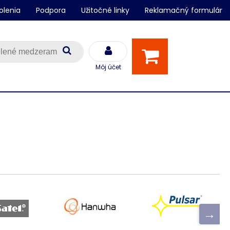
olenia
Podpora
Užitočné linky
Reklamačný formulár
Môj účet