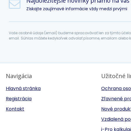
Najdôležitejšie novinky priamo na váš
Získajte zaujímavé informácie vždy medzi prvými
Vaše osobné údaje (email) budeme spracovávať len za týmto účelom
email. Súhlas môžete kedykoľvek odvolať písomne, emailom alebo k
Navigácia
Užitočné l
Hlavná stránka
Ochrana oso
Registrácia
Zľavnené pr
Kontakt
Nové produk
Vzdialená p
i-Pro kalkul