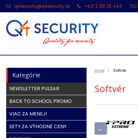
q4security@q4security.sk
+421 2 210 25 444
TEC
Úvod
Softvér
Kategórie
Softvér
NEWSLETTER PULSAR
BACK TO SCHOOL PROMO
VIAC ZA MENEJ!
SETY ZA VÝHODNÉ CENY