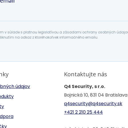
 email
 v súlade s platnou legislatívou a zásadami ochrany osobných údajov. 
liknutím na odkaz z ktoréhokoľvek informačného emailu.
inky
Kontaktujte nás
bných údajov
Q4 Security, s r.o.
Bojnická 10, 831 04 Bratislava
odukty
q4security@q4security.sk
ty
+421 2 210 25 444
odpora
ačky