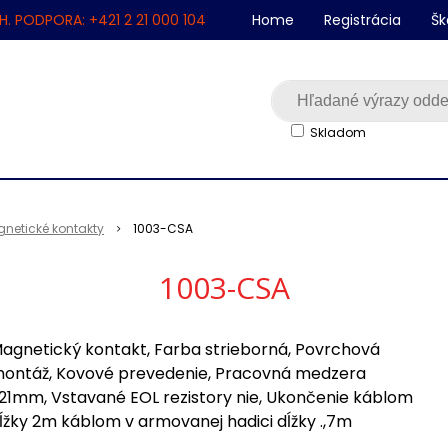
H. PODPORA: +421 2 21 000 104
Home
Registrácia
Šk
Skladom
netické kontakty
1003-CSA
1003-CSA
agnetický kontakt, Farba strieborná, Povrchová
ontáž, Kovové prevedenie, Pracovná medzera
21mm, Vstavané EOL rezistory nie, Ukončenie káblom
ĺžky 2m káblom v armovanej hadici dĺžky .,7m