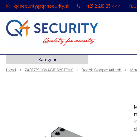
q4security@q4security.sk
+421 2 210 25 444
TEC
Kategórie
Úvod
ZABEZPEČOVACIE SYSTÉMY
Bosch,Cooper,Aritech
Mag
M
m
≤
d