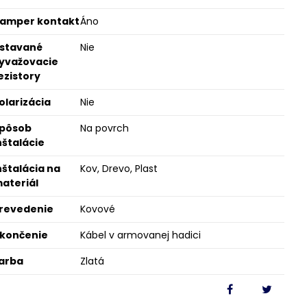
amper kontakt
Áno
stavané
Nie
yvažovacie
ezistory
olarizácia
Nie
pôsob
Na povrch
nštalácie
nštalácia na
Kov, Drevo, Plast
ateriál
revedenie
Kovové
končenie
Kábel v armovanej hadici
arba
Zlatá