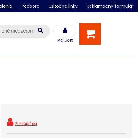
olenia
Podpora
Užitočné linky
Reklamačný formulár
Môj účet