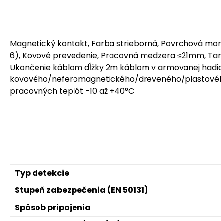
Magnetický kontakt, Farba strieborná, Povrchová mon
6), Kovové prevedenie, Pracovná medzera ≤21mm, Tampe
Ukončenie káblom dĺžky 2m káblom v armovanej hadici 
kovového/neferomagnetického/dreveného/plastového 
pracovných teplôt -10 až +40°C
Typ detekcie
Stupeň zabezpečenia (EN 50131)
Spôsob pripojenia