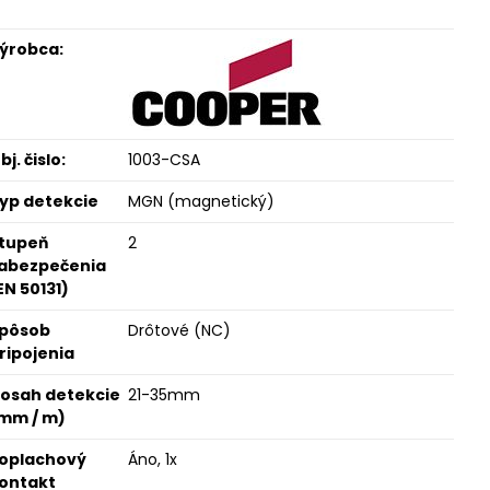
ýrobca:
bj. čislo:
1003-CSA
yp detekcie
MGN (magnetický)
tupeň
2
abezpečenia
EN 50131)
pôsob
Drôtové (NC)
ripojenia
osah detekcie
21-35mm
mm / m)
oplachový
Áno, 1x
ontakt