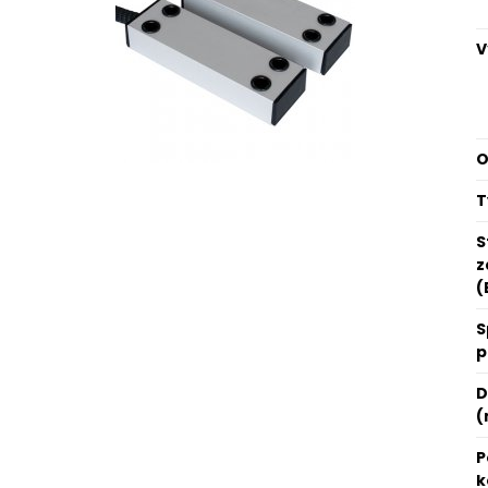
V
O
T
S
z
(
S
p
D
(
P
k