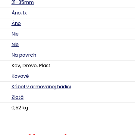
21-35mm
Áno, 1x
Áno
Nie
Nie
Na povrch
Kov, Drevo, Plast
Kovové
Kábel v armovanej hadici
Zlatá
0,52 kg