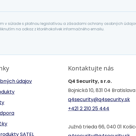
 v súlade s platnou legislatívou a zásadami ochrany osobných údajov. 
liknutím na odkaz z ktoréhokoľvek informačného emailu.
inky
Kontaktujte nás
bných údajov
Q4 Security, s r.o.
Bojnická 10, 831 04 Bratislava
odukty
q4security@q4security.sk
ty
+421 2 210 25 444
odpora
ačky
Južná trieda 66, 040 01 Koši
produkty SATEL
q4security@q4security.sk