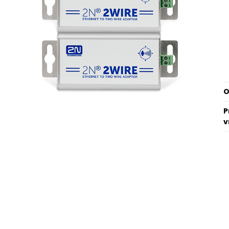
O
P
v