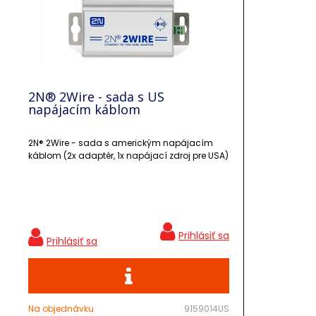
2N® 2Wire - sada s US
napájacím káblom
2N® 2Wire - sada s americkým napájacím
káblom (2x adaptér, 1x napájací zdroj pre USA)
Na objednávku
9159014US