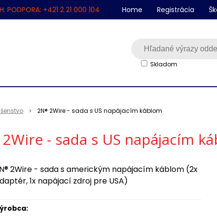
H. PODPORA: +421 2 21 000 104
Home
Registrácia
Šk
Skladom
lušenstvo
2N® 2Wire - sada s US napájacím káblom
2Wire - sada s US napájacím k
N® 2Wire - sada s americkým napájacím káblom (2x
daptér, 1x napájací zdroj pre USA)
ýrobca: