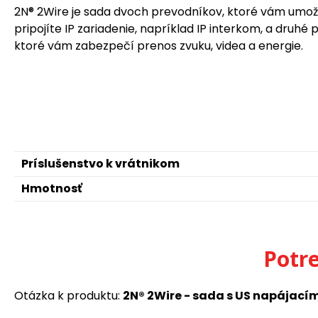
2N® 2Wire je sada dvoch prevodníkov, ktoré vám umožňujú
pripojíte IP zariadenie, napríklad IP interkom, a dru
ktoré vám zabezpečí prenos zvuku, videa a energie.
Príslušenstvo k vrátnikom
Hmotnosť
Potr
Otázka k produktu:
2N® 2Wire - sada s US napájací