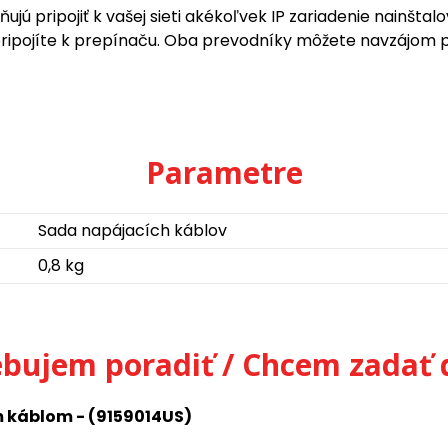
 pripojiť k vašej sieti akékoľvek IP zariadenie nainštalov
hé pripojíte k prepínaču. Oba prevodníky môžete navzájo
Parametre
Sada napájacích káblov
0,8 kg
ebujem poradiť / Chcem zadať 
m káblom - (9159014US)