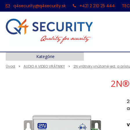
q4security@q4security.sk
+421 2 210 25 444
TEC
Kategórie
Úvod
AUDIO A VIDEO VRÁTNIKY
2N vrátniky,vnútorné jed. a prís
2N® 
2
a
V