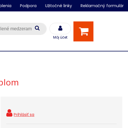
olenia
Podpora
Užitočné linky
Reklamačný formulár
Môj účet
áblom