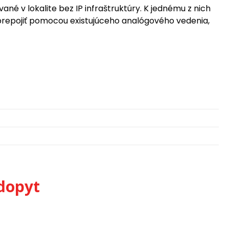
ané v lokalite bez IP infraštruktúry. K jednému z nich
m prepojiť pomocou existujúceho analógového vedenia,
dopyt