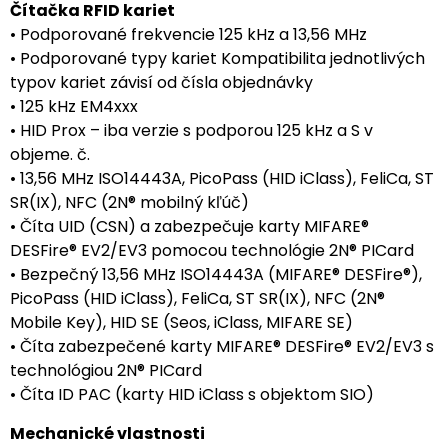
Čítačka RFID kariet
• Podporované frekvencie 125 kHz a 13,56 MHz
• Podporované typy kariet Kompatibilita jednotlivých
typov kariet závisí od čísla objednávky
• 125 kHz EM4xxx
• HID Prox – iba verzie s podporou 125 kHz a S v
objeme. č.
• 13,56 MHz ISO14443A, PicoPass (HID iClass), FeliCa, ST
SR(IX), NFC (2N® mobilný kľúč)
• Číta UID (CSN) a zabezpečuje karty MIFARE®
DESFire® EV2/EV3 pomocou technológie 2N® PICard
• Bezpečný 13,56 MHz ISO14443A (MIFARE® DESFire®),
PicoPass (HID iClass), FeliCa, ST SR(IX), NFC (2N®
Mobile Key), HID SE (Seos, iClass, MIFARE SE)
• Číta zabezpečené karty MIFARE® DESFire® EV2/EV3 s
technológiou 2N® PICard
• Číta ID PAC (karty HID iClass s objektom SIO)
Mechanické vlastnosti