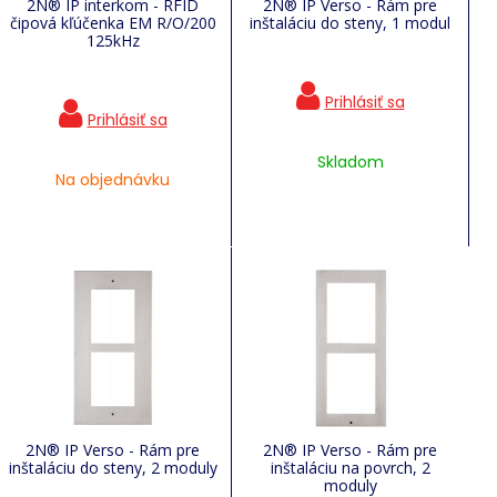
2N® IP interkom - RFID
2N® IP Verso - Rám pre
čipová kľúčenka EM R/O/200
inštaláciu do steny, 1 modul
125kHz
Skladom
Na objednávku
2N® IP Verso - Rám pre
2N® IP Verso - Rám pre
inštaláciu do steny, 2 moduly
inštaláciu na povrch, 2
moduly