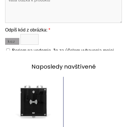
Naposledy navštívené