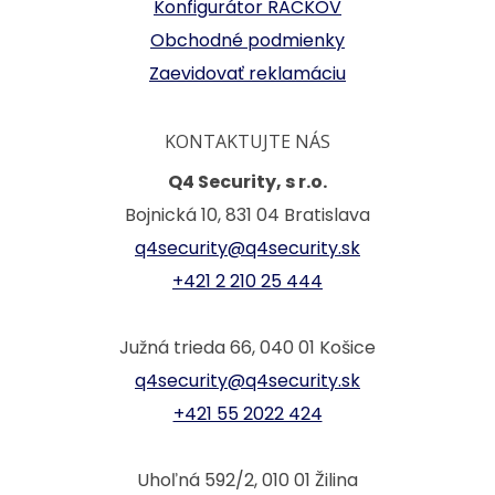
Konfigurátor RACKOV
Obchodné podmienky
Zaevidovať reklamáciu
KONTAKTUJTE NÁS
Q4 Security, s r.o.
Bojnická 10, 831 04 Bratislava
q4security@q4security.sk
+421 2 210 25 444
Južná trieda 66, 040 01 Košice
q4security@q4security.sk
+421 55 2022 424
Uhoľná 592/2, 010 01 Žilina