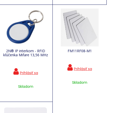
2N® IP interkom - RFID
FM11RF08-M1
kľúčenka Mifare 13,56 MHz
Skladom
Skladom