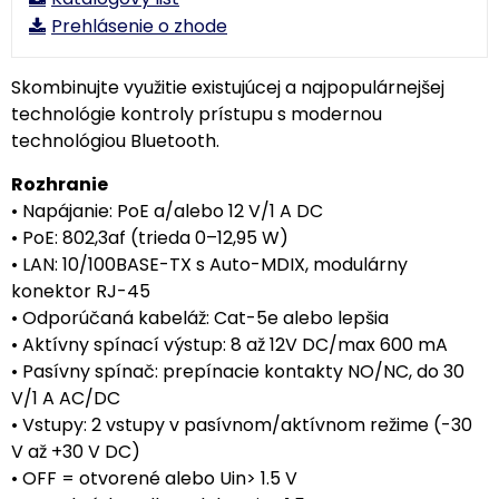
Prehlásenie o zhode
Skombinujte využitie existujúcej a najpopulárnejšej
technológie kontroly prístupu s modernou
technológiou Bluetooth.
Rozhranie
• Napájanie: PoE a/alebo 12 V/1 A DC
• PoE: 802,3af (trieda 0–12,95 W)
• LAN: 10/100BASE-TX s Auto-MDIX, modulárny
konektor RJ-45
• Odporúčaná kabeláž: Cat-5e alebo lepšia
• Aktívny spínací výstup: 8 až 12V DC/max 600 mA
• Pasívny spínač: prepínacie kontakty NO/NC, do 30
V/1 A AC/DC
• Vstupy: 2 vstupy v pasívnom/aktívnom režime (-30
V až +30 V DC)
• OFF = otvorené alebo Uin> 1.5 V