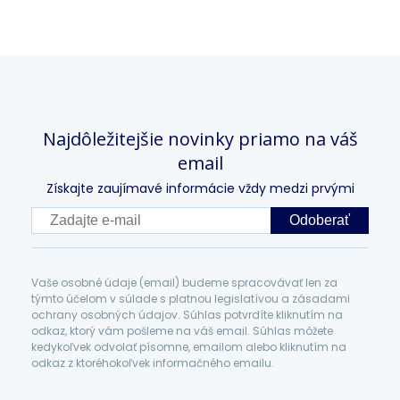
Najdôležitejšie novinky priamo na váš
email
Získajte zaujímavé informácie vždy medzi prvými
Odoberať
Vaše osobné údaje (email) budeme spracovávať len za
týmto účelom v súlade s platnou legislatívou a zásadami
ochrany osobných údajov. Súhlas potvrdíte kliknutím na
odkaz, ktorý vám pošleme na váš email. Súhlas môžete
kedykoľvek odvolať písomne, emailom alebo kliknutím na
odkaz z ktoréhokoľvek informačného emailu.