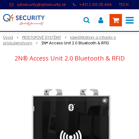
q4security@q4security.sk
+421 2 210 25 444
TECH.
PODPORA: +421 2 21 000 104
Úvod
PRÍSTUPOVÉ SYSTÉMY
Identifikátory a čítačky s
príslušenstvom
2N® Access Unit 2.0 Bluetooth & RFID
2N® Access Unit 2.0 Bluetooth & RFID