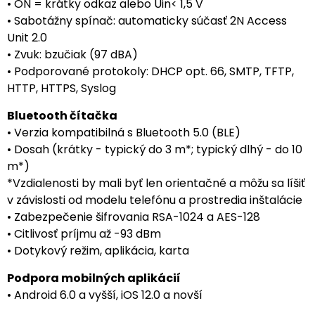
• ON = krátky odkaz alebo Uin< 1,5 V
• Sabotážny spínač: automaticky súčasť 2N Access
Unit 2.0
• Zvuk: bzučiak (97 dBA)
• Podporované protokoly: DHCP opt. 66, SMTP, TFTP,
HTTP, HTTPS, Syslog
Bluetooth čítačka
• Verzia kompatibilná s Bluetooth 5.0 (BLE)
• Dosah (krátky - typický do 3 m*; typický dlhý - do 10
m*)
*Vzdialenosti by mali byť len orientačné a môžu sa líšiť
v závislosti od modelu telefónu a prostredia inštalácie
• Zabezpečenie šifrovania RSA-1024 a AES-128
• Citlivosť príjmu až -93 dBm
• Dotykový režim, aplikácia, karta
Podpora mobilných aplikácií
• Android 6.0 a vyšší, iOS 12.0 a novší