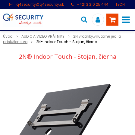
q4security@q4security.sk
+421 2 210 25 444
TECH.
PODPORA: +421 2 21 000 104
Úvod
AUDIO A VIDEO VRÁTNIKY
2N vrátniky,vnútorné jed. a
príslušenstvo
2N® Indoor Touch - Stojan, čierna
2N® Indoor Touch - Stojan, čierna