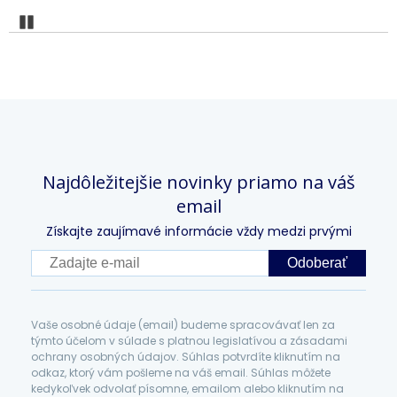
Pozastaviť
Najdôležitejšie novinky priamo na váš
email
Získajte zaujímavé informácie vždy medzi prvými
Odoberať
Vaše osobné údaje (email) budeme spracovávať len za
týmto účelom v súlade s platnou legislatívou a zásadami
ochrany osobných údajov. Súhlas potvrdíte kliknutím na
odkaz, ktorý vám pošleme na váš email. Súhlas môžete
kedykoľvek odvolať písomne, emailom alebo kliknutím na