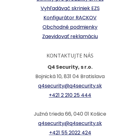
Vyhľadávač skriniek EZS
Konfigurátor RACKOV
Obchodné podmienky
Zaevidovať reklamáciu
KONTAKTUJTE NÁS
Q4 Security, s r.o.
Bojnická 10, 831 04 Bratislava
q4security@q4security.sk
+421 2 210 25 444
Južná trieda 66, 040 01 Košice
q4security@q4security.sk
+421 55 2022 424