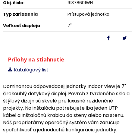
Obj. čislo:
91378601WH
Typ zariadenia
Prístupová jednotka
Veľkosť displeja
7"
Prílohy na stiahnutie
Katalógový list
Dominantou odpovedacej jednotky Indoor View je 7"
širokouhlý dotykový displej. Povrch z tvrdeného skla a
štýlový dizajn sú skvelé pre luxusné rezidenčné
projekty. Na inštaláciu potrebujete iba jeden UTP
kábel a inštalačnú krabicu do steny alebo na stenu.
Náš proprietárny operačný systém vám zaručuje
spoľahlivosť a jednoduchú konfiguráciu jednotky.