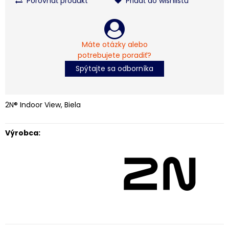
Porovnať produkt
Pridať do wishlistu
Máte otázky alebo
potrebujete poradiť?
Spýtajte sa odborníka
2N® Indoor View, Biela
Výrobca: