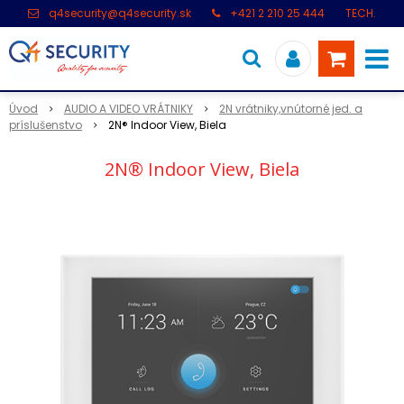
q4security@q4security.sk
+421 2 210 25 444
TECH.
PODPORA: +421 2 21 000 104
Úvod
AUDIO A VIDEO VRÁTNIKY
2N vrátniky,vnútorné jed. a
príslušenstvo
2N® Indoor View, Biela
2N® Indoor View, Biela