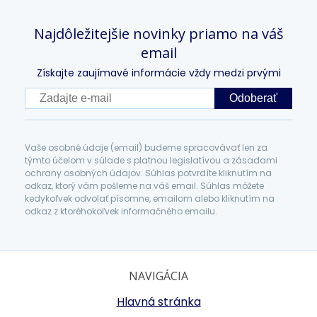
Najdôležitejšie novinky priamo na váš
email
Získajte zaujímavé informácie vždy medzi prvými
Odoberať
Vaše osobné údaje (email) budeme spracovávať len za
týmto účelom v súlade s platnou legislatívou a zásadami
ochrany osobných údajov. Súhlas potvrdíte kliknutím na
odkaz, ktorý vám pošleme na váš email. Súhlas môžete
kedykoľvek odvolať písomne, emailom alebo kliknutím na
odkaz z ktoréhokoľvek informačného emailu.
NAVIGÁCIA
Hlavná stránka