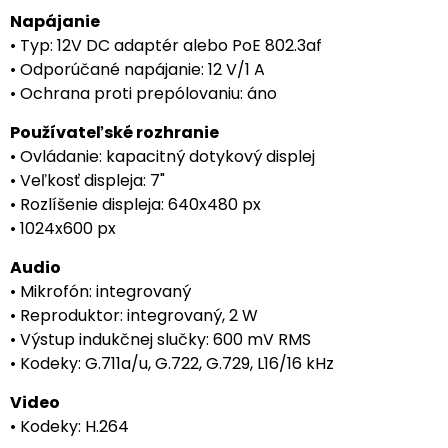
Napájanie
• Typ: 12V DC adaptér alebo PoE 802.3af
• Odporúčané napájanie: 12 V/1 A
• Ochrana proti prepólovaniu: áno
Používateľské rozhranie
• Ovládanie: kapacitný dotykový displej
• Veľkosť displeja: 7"
• Rozlíšenie displeja: 640x480 px
• 1024x600 px
Audio
• Mikrofón: integrovaný
• Reproduktor: integrovaný, 2 W
• Výstup indukčnej slučky: 600 mV RMS
• Kodeky: G.711a/u, G.722, G.729, L16/16 kHz
Video
• Kodeky: H.264