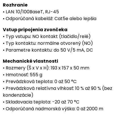
Rozhranie
• LAN: 10/100BaseT, RJ-45
• Odporúčaná kabeláž: Cat5e alebo lepšia
Vstup pripojenia zvončeka
• Typ vstupu: NO kontakt (tlačidlo/relé)
• Typ kontaktu: normálne otvorený (NO)
• Parametre kontaktu: do 50 V/5 mA, DC
Mechanické vlastnosti
• Rozmery (Š x V x H): 193 x 157 x 50 mm
• Hmotnosť: 555 g
• Prevádzková teplota: 0 až 50 °C
• Prevádzková relatívna vlhkosť: 10 % až 90 % (bez
kondenzácie)
• Skladovacia teplota: -20 až 70 °C
• Odporúčaná nadmorská výška: 0 až 2000 m