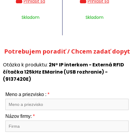
Skladom
Skladom
Potrebujem poradiť / Chcem zadať dopyt
Otázka k produktu:
2N® IP interkom - Externá RFID
čítačka 125kHz EMarine (USB rozhranie) -
(9137420E)