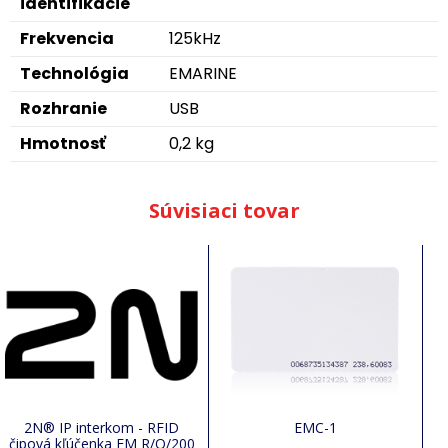
identifikácie
Frekvencia
125kHz
Technológia
EMARINE
Rozhranie
USB
Hmotnosť
0,2 kg
Súvisiaci tovar
2N® IP interkom - RFID
EMC-1
čipová kľúčenka EM R/O/200