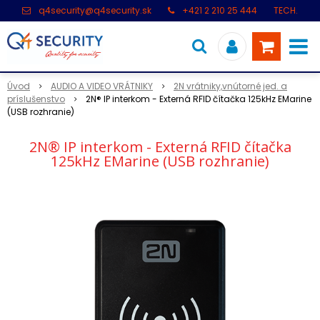
q4security@q4security.sk
+421 2 210 25 444
TECH.
PODPORA: +421 2 21 000 104
Úvod
AUDIO A VIDEO VRÁTNIKY
2N vrátniky,vnútorné jed. a
príslušenstvo
2N® IP interkom - Externá RFID čítačka 125kHz EMarine
(USB rozhranie)
2N® IP interkom - Externá RFID čítačka
125kHz EMarine (USB rozhranie)