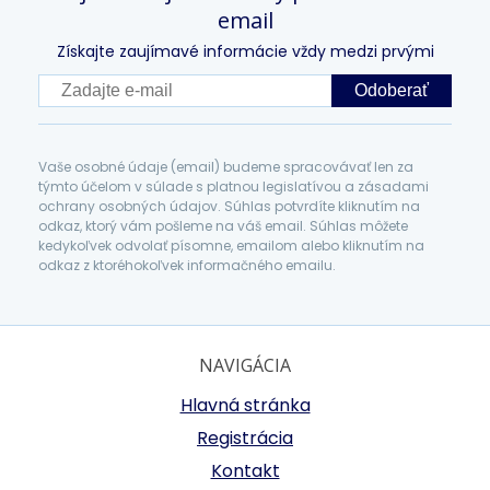
email
Získajte zaujímavé informácie vždy medzi prvými
Odoberať
Vaše osobné údaje (email) budeme spracovávať len za
týmto účelom v súlade s platnou legislatívou a zásadami
ochrany osobných údajov. Súhlas potvrdíte kliknutím na
odkaz, ktorý vám pošleme na váš email. Súhlas môžete
kedykoľvek odvolať písomne, emailom alebo kliknutím na
odkaz z ktoréhokoľvek informačného emailu.
NAVIGÁCIA
Hlavná stránka
Registrácia
Kontakt