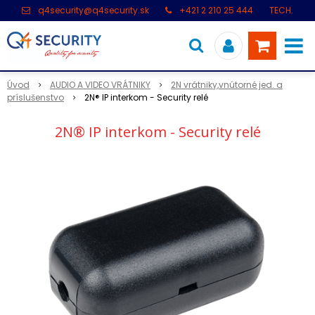
q4security@q4security.sk
+421 2 210 25 444
TECH.
PODPORA: +421 2 21 000 104
Úvod
AUDIO A VIDEO VRÁTNIKY
2N vrátniky,vnútorné jed. a
príslušenstvo
2N® IP interkom - Security relé
2N® IP interkom - Security relé