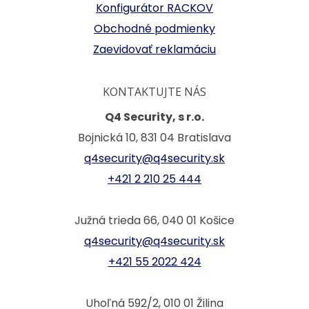
Konfigurátor RACKOV
Obchodné podmienky
Zaevidovať reklamáciu
KONTAKTUJTE NÁS
Q4 Security, s r.o.
Bojnická 10, 831 04 Bratislava
q4security@q4security.sk
+421 2 210 25 444
Južná trieda 66, 040 01 Košice
q4security@q4security.sk
+421 55 2022 424
Uhoľná 592/2, 010 01 Žilina