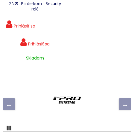
2N® IP interkom - Security
relé
Skladom
Pozastaviť