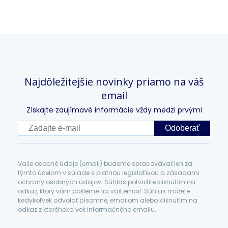
Najdôležitejšie novinky priamo na váš
email
Získajte zaujímavé informácie vždy medzi prvými
Odoberať
Vaše osobné údaje (email) budeme spracovávať len za
týmto účelom v súlade s platnou legislatívou a zásadami
ochrany osobných údajov. Súhlas potvrdíte kliknutím na
odkaz, ktorý vám pošleme na váš email. Súhlas môžete
kedykoľvek odvolať písomne, emailom alebo kliknutím na
odkaz z ktoréhokoľvek informačného emailu.