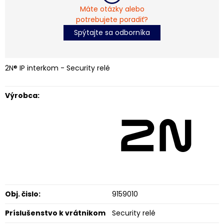
Máte otázky alebo
potrebujete poradiť?
Spýtajte sa odborníka
2N® IP interkom - Security relé
Výrobca:
Obj. čislo:
9159010
Príslušenstvo k vrátnikom
Security relé