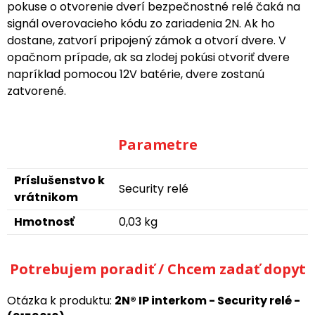
pokuse o otvorenie dverí bezpečnostné relé čaká na
signál overovacieho kódu zo zariadenia 2N. Ak ho
dostane, zatvorí pripojený zámok a otvorí dvere. V
opačnom prípade, ak sa zlodej pokúsi otvoriť dvere
napríklad pomocou 12V batérie, dvere zostanú
zatvorené.
Parametre
Príslušenstvo k
Security relé
vrátnikom
Hmotnosť
0,03 kg
Potrebujem poradiť / Chcem zadať dopyt
Otázka k produktu:
2N® IP interkom - Security relé -