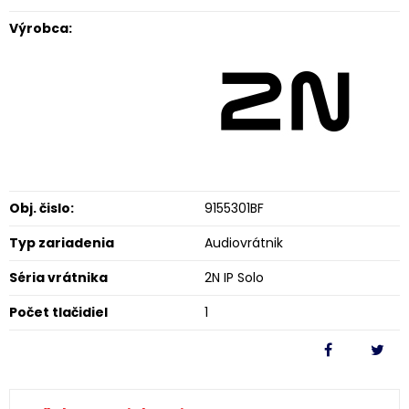
Výrobca:
Obj. čislo:
9155301BF
Typ zariadenia
Audiovrátnik
Séria vrátnika
2N IP Solo
Počet tlačidiel
1