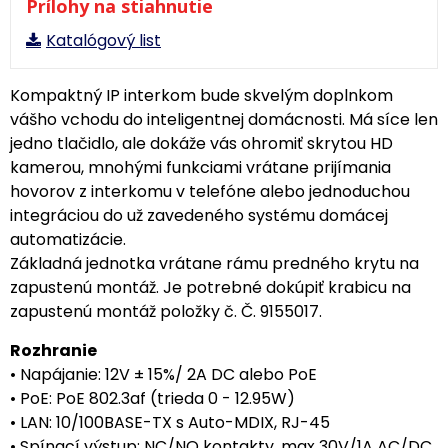
Prílohy na stiahnutie
Katalógový list
Kompaktný IP interkom bude skvelým doplnkom
vášho vchodu do inteligentnej domácnosti. Má síce len
jedno tlačidlo, ale dokáže vás ohromiť skrytou HD
kamerou, mnohými funkciami vrátane prijímania
hovorov z interkomu v telefóne alebo jednoduchou
integráciou do už zavedeného systému domácej
automatizácie.
Základná jednotka vrátane rámu predného krytu na
zapustenú montáž. Je potrebné dokúpiť krabicu na
zapustenú montáž položky č. Č. 9155017.
Rozhranie
• Napájanie: 12V ± 15%/ 2A DC alebo PoE
• PoE: PoE 802.3af (trieda 0 - 12.95W)
• LAN: 10/100BASE-TX s Auto-MDIX, RJ-45
• Spínací výstup: NC/NO kontakty, max 30V/1A AC/DC