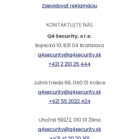
Zaevidovať reklamáciu
KONTAKTUJTE NÁS
Q4 Security, s r.o.
Bojnická 10, 831 04 Bratislava
q4security@q4security.sk
+421 2 210 25 444
Južná trieda 66, 040 01 Košice
q4security@q4security.sk
+421 55 2022 424
Uhoľná 592/2, 010 01 Žilina
q4security@q4security.sk
+421 41 20 20 301