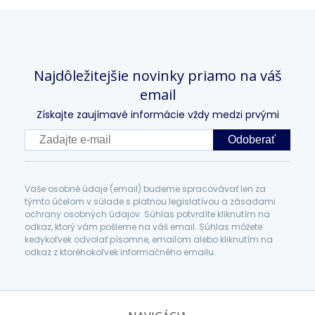
Najdôležitejšie novinky priamo na váš
email
Získajte zaujímavé informácie vždy medzi prvými
Odoberať
Vaše osobné údaje (email) budeme spracovávať len za
týmto účelom v súlade s platnou legislatívou a zásadami
ochrany osobných údajov. Súhlas potvrdíte kliknutím na
odkaz, ktorý vám pošleme na váš email. Súhlas môžete
kedykoľvek odvolať písomne, emailom alebo kliknutím na
odkaz z ktoréhokoľvek informačného emailu.