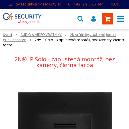
q4security@q4security.sk
+421 2 210 25 444
TECH.
PODPORA: +421 2 21 000 104
Úvod
AUDIO A VIDEO VRÁTNIKY
2N vrátniky,vnútorné jed. a
príslušenstvo
2N® IP Solo - zapustená montáž, bez kamery, čierna
farba
2N® IP Solo - zapustená montáž, bez
kamery, čierna farba