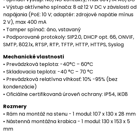
• Výstup aktívneho spínača: 8 až 12 V DC v závislosti od
napájania (PoE: 10 V; adaptér: zdrojové napätie mínus
2 V), max 400 mA
• Tamper spínač: áno, vstavaný
• Podporované protokoly: SIP2.0, DHCP opt. 66, ONVIF,
SMTP, 802.1x, RTSP, RTP, TFTP, HTTP, HTTPS, Syslog
Mechanické vlastnosti
• Prevádzková teplota: -40°C – 60°C
• Skladovacia teplota: -40 °C – 70 °C
• Prevádzková relatívna vlhkosť: 10% -95% (bez
kondenzácie)
• Oficiálne certifikovaná úroveň ochrany: IP54, IK08
Rozmery
• Rám na montáž na stenu - 1 modul: 107 x 130 x 28 mm
• Nástenná montážna krabica - 1 modul: 130 x 153 x 5
mm