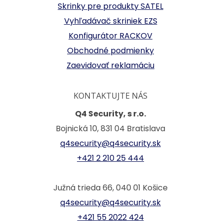
Skrinky pre produkty SATEL
Vyhľadávač skriniek EZS
Konfigurátor RACKOV
Obchodné podmienky
Zaevidovať reklamáciu
KONTAKTUJTE NÁS
Q4 Security, s r.o.
Bojnická 10, 831 04 Bratislava
q4security@q4security.sk
+421 2 210 25 444
Južná trieda 66, 040 01 Košice
q4security@q4security.sk
+421 55 2022 424