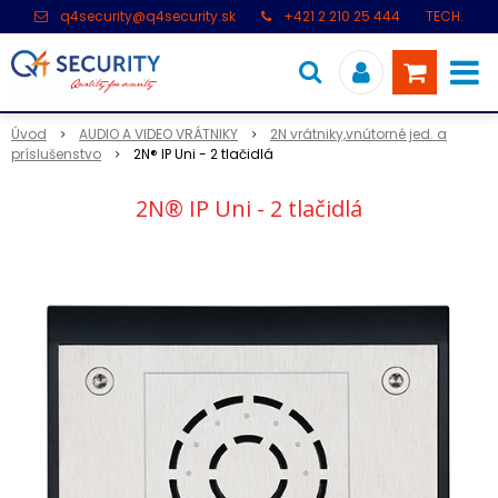
q4security@q4security.sk
+421 2 210 25 444
TECH.
PODPORA: +421 2 21 000 104
Úvod
AUDIO A VIDEO VRÁTNIKY
2N vrátniky,vnútorné jed. a
príslušenstvo
2N® IP Uni - 2 tlačidlá
2N® IP Uni - 2 tlačidlá