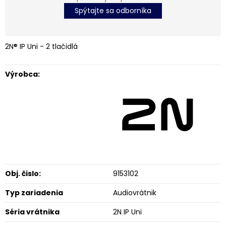
Spýtajte sa odborníka
2N® IP Uni - 2 tlačidlá
Výrobca:
Obj. čislo:
9153102
Typ zariadenia
Audiovrátnik
Séria vrátnika
2N IP Uni