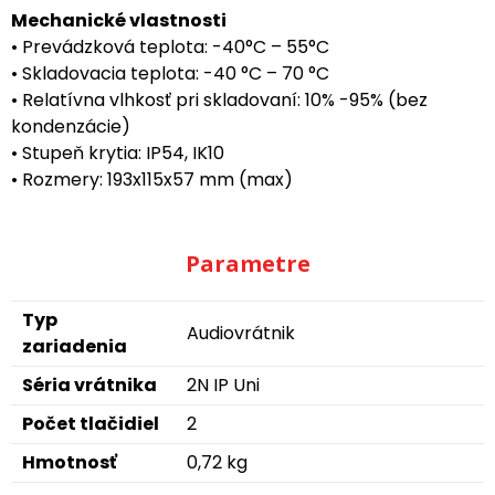
Mechanické vlastnosti
• Prevádzková teplota: -40°C – 55°C
• Skladovacia teplota: -40 °C – 70 °C
• Relatívna vlhkosť pri skladovaní: 10% -95% (bez
kondenzácie)
• Stupeň krytia: IP54, IK10
• Rozmery: 193x115x57 mm (max)
Parametre
Typ
Audiovrátnik
zariadenia
Séria vrátnika
2N IP Uni
Počet tlačidiel
2
Hmotnosť
0,72 kg