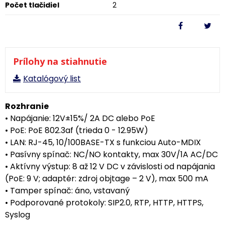
Počet tlačidiel
2
Prílohy na stiahnutie
Katalógový list
Rozhranie
• Napájanie: 12V±15%/ 2A DC alebo PoE
• PoE: PoE 802.3af (trieda 0 - 12.95W)
• LAN: RJ-45, 10/100BASE-TX s funkciou Auto-MDIX
• Pasívny spínač: NC/NO kontakty, max 30V/1A AC/DC
• Aktívny výstup: 8 až 12 V DC v závislosti od napájania
(PoE: 9 V; adaptér: zdroj objtage – 2 V), max 500 mA
• Tamper spínač: áno, vstavaný
• Podporované protokoly: SIP2.0, RTP, HTTP, HTTPS,
Syslog