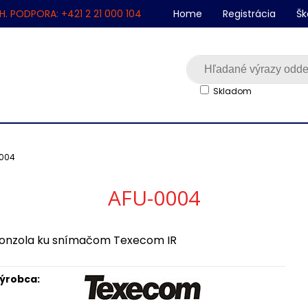
H. PODPORA: +421 2 21 000 104
Home
Registrácia
Šk
Skladom
004
AFU-0004
onzola ku snímačom Texecom IR
ýrobca: