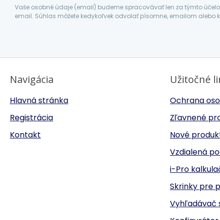
Vaše osobné údaje (email) budeme spracovávať len za týmto účelom
email. Súhlas môžete kedykoľvek odvolať písomne, emailom alebo k
Navigácia
Užitočné l
Hlavná stránka
Ochrana oso
Registrácia
Zľavnené pr
Kontakt
Nové produk
Vzdialená p
i-Pro kalkul
Skrinky pre 
Vyhľadávač s