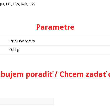
QD, DT, PW, MR, CW
Parametre
Príslušenstvo
0,1 kg
ebujem poradiť / Chcem zadať 