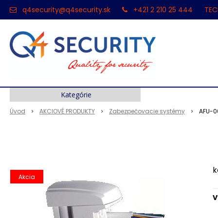
q4security@q4security.sk
+421 2 210 25 444
TEC
Kategórie
Úvod
AKCIOVÉ PRODUKTY
Zabezpečovacie systémy
AFU-0
k
Akcia
V