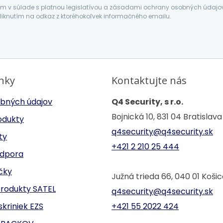
 v súlade s platnou legislatívou a zásadami ochrany osobných údajov. 
liknutím na odkaz z ktoréhokoľvek informačného emailu.
inky
Kontaktujte nás
bných údajov
Q4 Security, s r.o.
Bojnická 10, 831 04 Bratislava
odukty
q4security@q4security.sk
ty
+421 2 210 25 444
odpora
ačky
Južná trieda 66, 040 01 Koši
produkty SATEL
q4security@q4security.sk
kriniek EZS
+421 55 2022 424