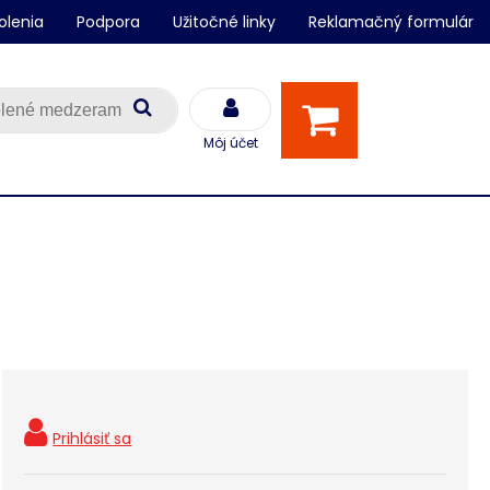
olenia
Podpora
Užitočné linky
Reklamačný formulár
Môj účet