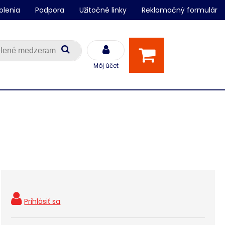
olenia
Podpora
Užitočné linky
Reklamačný formulár
Môj účet