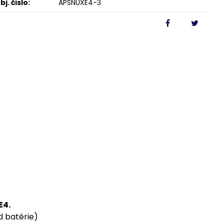
bj. čislo:
APSNUXE4-3
E4.
úd batérie)