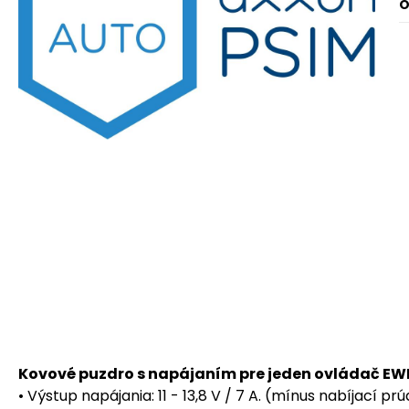
O
Kovové puzdro s napájaním pre jeden ovládač EW
• Výstup napájania: 11 - 13,8 V / 7 A. (mínus nabíjací pr