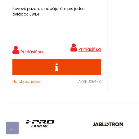
Kovové puzdro s napájaním pre jeden
ovládač EWE4
Na objednanie
APSNUXE4-3