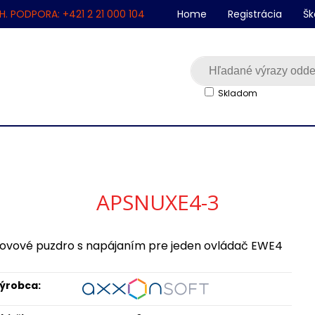
H. PODPORA: +421 2 21 000 104
Home
Registrácia
Šk
Skladom
APSNUXE4-3
ovové puzdro s napájaním pre jeden ovládač EWE4
ýrobca: