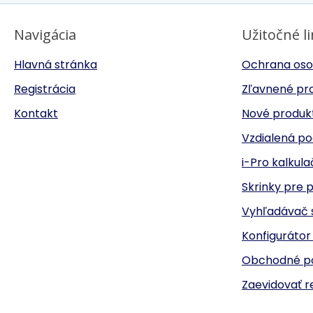
Navigácia
Užitočné l
Hlavná stránka
Ochrana oso
Registrácia
Zľavnené pr
Kontakt
Nové produk
Vzdialená p
i-Pro kalkul
Skrinky pre 
Vyhľadávač s
Konfiguráto
Obchodné p
Zaevidovať r