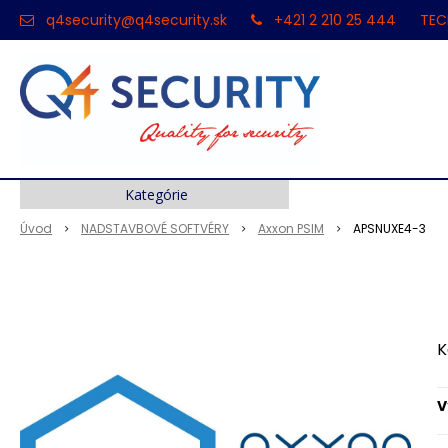
q4security@q4security.sk
+421 2 210 25 444
TEC
Kategórie
Úvod
NADSTAVBOVÉ SOFTVÉRY
Axxon PSIM
APSNUXE4-3
K
V