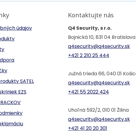
inky
Kontaktujte nás
bných údajov
Q4 Security, s r.o.
Bojnická 10, 831 04 Bratislava
odukty
q4security@q4security.sk
ty
+421 2 210 25 444
odpora
ačky
Južná trieda 66, 040 01 Koši
produkty SATEL
q4security@q4security.sk
kriniek EZS
+421 55 2022 424
r RACKOV
Uhoľná 592/2, 010 01 Žilina
odmienky
q4security@q4security.sk
eklamáciu
+421 41 20 20 301