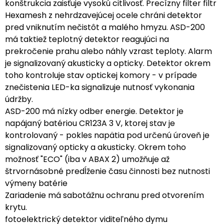
konštrukcia zaisťuje vysokú citlivosť. Precízny filter filtr
Hexamesh z nehrdzavejúcej ocele chráni detektor
pred vniknutím nečistôt a malého hmyzu. ASD-200
má taktiež teplotný detektor reagujúci na
prekročenie prahu alebo náhly vzrast teploty. Alarm
je signalizovaný akusticky a opticky. Detektor okrem
toho kontroluje stav optickej komory - v prípade
znečistenia LED-ka signalizuje nutnosť vykonania
údržby.
ASD-200 má nízky odber energie. Detektor je
napájaný batériou CR123A 3 V, ktorej stav je
kontrolovaný - pokles napätia pod určenú úroveň je
signalizovaný opticky a akusticky. Okrem toho
možnosť "ECO" (iba v ABAX 2) umožňuje až
štrvornásobné predĺženie času činnosti bez nutnosti
výmeny batérie
Zariadenie má sabotážnu ochranu pred otvorením
krytu.
fotoelektrický detektor viditeľného dymu