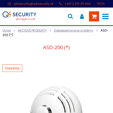
q4security@q4security.sk
+421 2 210 25 444
TECH.
PODPORA: +421 2 21 000 104
Úvod
AKCIOVÉ PRODUKTY
Zabezpečovacie systémy
ASD-
200 (*)
ASD-200 (*)
Dopredaj