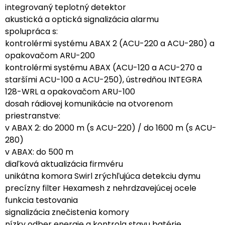
integrovaný teplotný detektor
akustická a optická signalizácia alarmu
spolupráca s:
kontrolérmi systému ABAX 2 (ACU-220 a ACU-280) a
opakovačom ARU-200
kontrolérmi systému ABAX (ACU-120 a ACU-270 a
staršími ACU-100 a ACU-250), ústredňou INTEGRA
128-WRL a opakovačom ARU-100
dosah rádiovej komunikácie na otvorenom
priestranstve:
v ABAX 2: do 2000 m (s ACU-220) / do 1600 m (s ACU-
280)
v ABAX: do 500 m
diaľková aktualizácia firmvéru
unikátna komora Swirl zrýchľujúca detekciu dymu
precízny filter Hexamesh z nehrdzavejúcej ocele
funkcia testovania
signalizácia znečistenia komory
nízky odber energie a kontrola stavu batérie