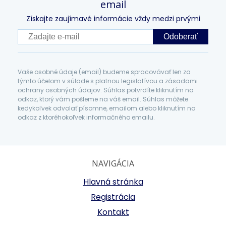
email
Získajte zaujímavé informácie vždy medzi prvými
Odoberať
Vaše osobné údaje (email) budeme spracovávať len za
týmto účelom v súlade s platnou legislatívou a zásadami
ochrany osobných údajov. Súhlas potvrdíte kliknutím na
odkaz, ktorý vám pošleme na váš email. Súhlas môžete
kedykoľvek odvolať písomne, emailom alebo kliknutím na
odkaz z ktoréhokoľvek informačného emailu.
NAVIGÁCIA
Hlavná stránka
Registrácia
Kontakt