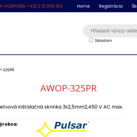
H. PODPORA: +421 2 21 000 104
Home
Registrácia
Šk
Skladom
-325PR
AWOP-325PR
etvová inštalačná skrinka 3x2,5mm2,450 V AC max.
ýrobca: