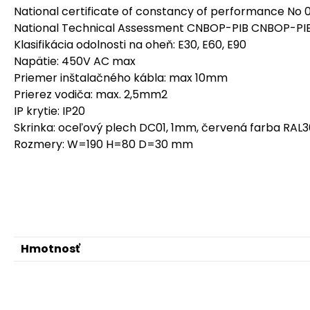
National certificate of constancy of performance N
National Technical Assessment CNBOP-PIB CNBOP-P
Klasifikácia odolnosti na oheň: E30, E60, E90
Napätie: 450V AC max
Priemer inštalačného kábla: max 10mm
Prierez vodiča: max. 2,5mm2
IP krytie: IP20
Skrinka: oceľový plech DC01, 1mm, červená farba RAL3
Rozmery: W=190 H=80 D=30 mm
Hmotnosť