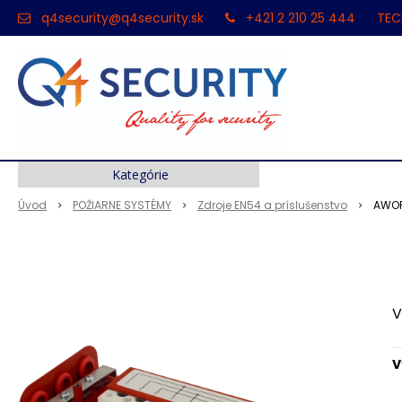
q4security@q4security.sk
+421 2 210 25 444
TEC
Kategórie
Úvod
POŽIARNE SYSTÉMY
Zdroje EN54 a príslušenstvo
AWOP
V
V