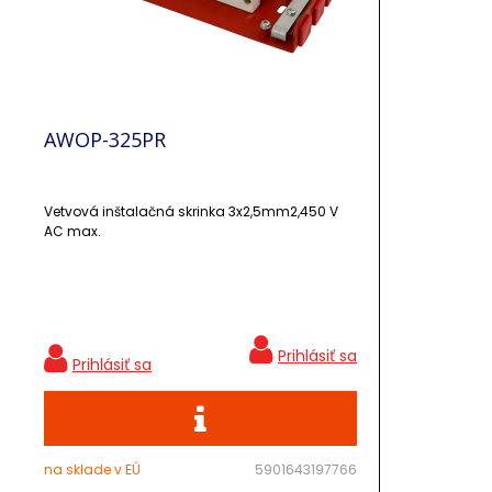
AWOP-325PR
Vetvová inštalačná skrinka 3x2,5mm2,450 V
AC max.
na sklade v EÚ
5901643197766