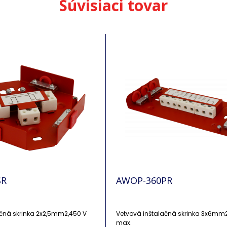
Súvisiaci tovar
SR
AWOP-360PR
ačná skrinka 2x2,5mm2,450 V
Vetvová inštalačná skrinka 3x6mm
max.