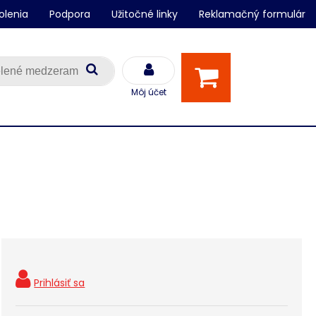
olenia
Podpora
Užitočné linky
Reklamačný formulár
Môj účet