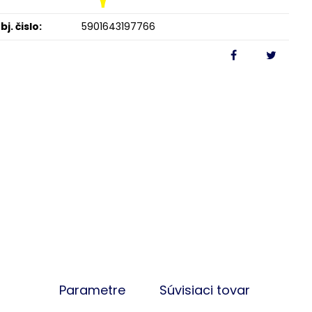
bj. čislo:
5901643197766
Parametre
Súvisiaci tovar