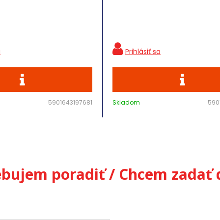
5901643197681
Skladom
590
ebujem poradiť / Chcem zadať 