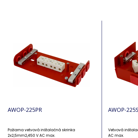
AWOP-225PR
AWOP-225
Požiarna vetvová inštalačná skrinka
Vetvová inštal
2x2,5mm2,450 V AC max.
AC max.