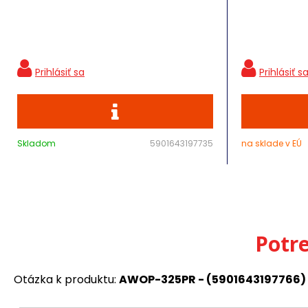
Skladom
5901643197735
na sklade v EÚ
Potr
Otázka k produktu:
AWOP-325PR - (5901643197766)