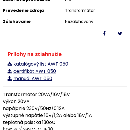
Prevedenie zdroja
Transformátor
Zálohovanie
Nezálohovaný
Prílohy na stiahnutie
katalógový list AWT 050
certifikát AWT 050
manuál AWT 050
Transformátor 20VA/16V/18V
výkon 20VA
napájanie 230V/50Hz/0.12A
výstupné napätie 16V/1,2A alebo 18V/1A
teplotná poistka 130oC
kryt PC/ABS V-O, IP30