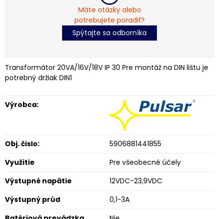
Máte otázky alebo
potrebujete poradiť?
Spýtajte sa odborníka
Transformátor 20VA/16V/18V IP 30 Pre montáž na DIN lištu je
potrebný držiak DIN1
Výrobca:
Obj. čislo:
5906881441855
Využitie
Pre všeobecné účely
Výstupné napätie
12VDC-23,9VDC
Výstupný prúd
0,1-3A
Batériová prevádzka
Nie