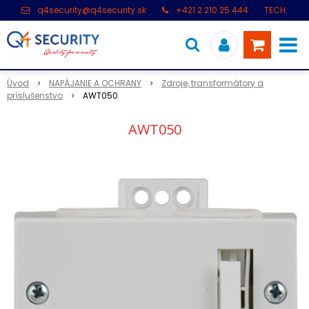
q4security@q4security.sk
+421 2 210 25 444
TECH.
PODPORA: +421 2 21 000 104
Úvod
NAPÁJANIE A OCHRANY
Zdroje, transformátory a
príslušenstvo
AWT050
AWT050