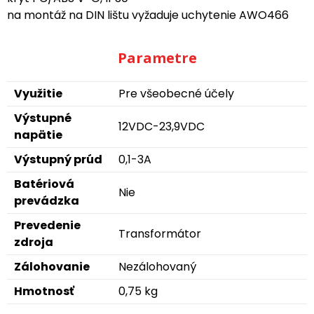
na montáž na DIN lištu vyžaduje uchytenie AWO466
Parametre
Využitie
Pre všeobecné účely
Výstupné
12VDC-23,9VDC
napätie
Výstupný prúd
0,1-3A
Batériová
Nie
prevádzka
Prevedenie
Transformátor
zdroja
Zálohovanie
Nezálohovaný
Hmotnosť
0,75 kg