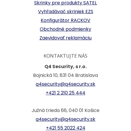
Skrinky pre produkty SATEL
Vyhľadávač skriniek EZS
Konfigurátor RACKOV
Obchodné podmienky
Zaevidovať reklamáciu
KONTAKTUJTE NÁS
Q4 Security, s r.o.
Bojnická 10, 831 04 Bratislava
q4security@q4security.sk
+421 2 210 25 444
Južná trieda 66, 040 01 Košice
q4security@q4security.sk
+421 55 2022 424