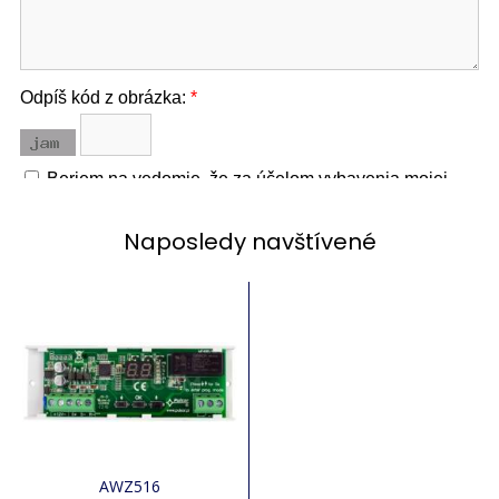
Naposledy navštívené
AWZ516