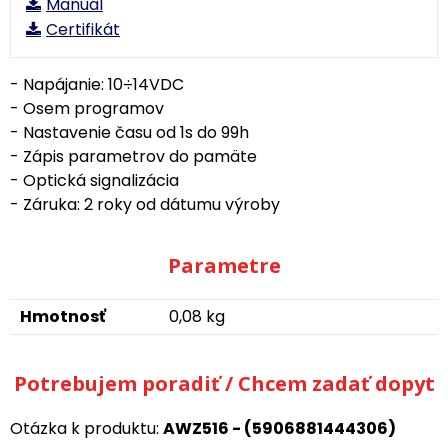
Manuál
Certifikát
- Napájanie: 10÷14VDC
- Osem programov
- Nastavenie času od 1s do 99h
- Zápis parametrov do pamäte
- Optická signalizácia
- Záruka: 2 roky od dátumu výroby
Parametre
Hmotnosť
0,08 kg
Potrebujem poradiť / Chcem zadať dopyt
Otázka k produktu:
AWZ516 - (5906881444306)