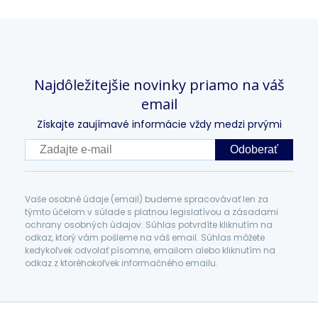
Najdôležitejšie novinky priamo na váš
email
Získajte zaujímavé informácie vždy medzi prvými
Odoberať
Vaše osobné údaje (email) budeme spracovávať len za
týmto účelom v súlade s platnou legislatívou a zásadami
ochrany osobných údajov. Súhlas potvrdíte kliknutím na
odkaz, ktorý vám pošleme na váš email. Súhlas môžete
kedykoľvek odvolať písomne, emailom alebo kliknutím na
odkaz z ktoréhokoľvek informačného emailu.