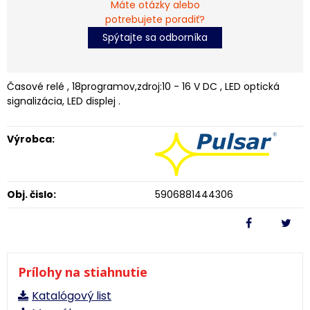
Máte otázky alebo
potrebujete poradiť?
Spýtajte sa odborníka
Časové relé , 18programov,zdroj:10 - 16 V DC , LED optická
signalizácia, LED displej .
Výrobca:
Obj. čislo:
5906881444306
Prílohy na stiahnutie
Katalógový list