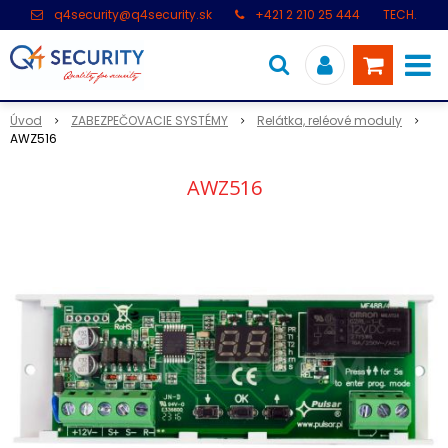
q4security@q4security.sk
+421 2 210 25 444
TECH.
PODPORA: +421 2 21 000 104
Úvod
ZABEZPEČOVACIE SYSTÉMY
Relátka, reléové moduly
AWZ516
AWZ516