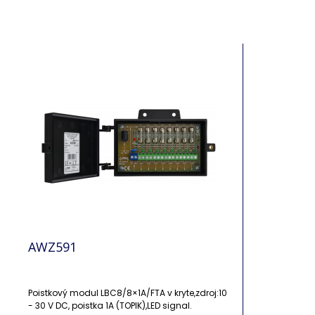
AWZ591
Poistkový modul LBC8/8×1A/FTA v kryte,zdroj:10
- 30 V DC, poistka 1A (TOPIK),LED signal.