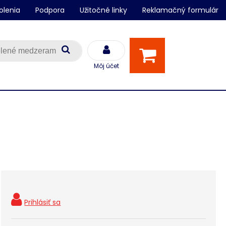
olenia
Podpora
Užitočné linky
Reklamačný formulár
Môj účet