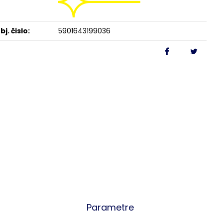
bj. čislo:
5901643199036
Parametre