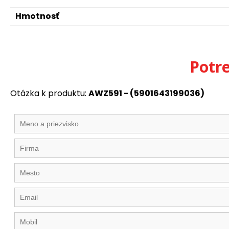
Hmotnosť
Potr
Otázka k produktu:
AWZ591 - (5901643199036)