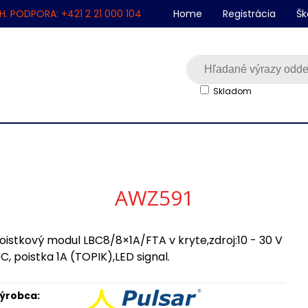
H. PODPORA: +421 2 21 000 104
Home
Registrácia
Šk
Skladom
AWZ591
oistkový modul LBC8/8×1A/FTA v kryte,zdroj:10 - 30 V
C, poistka 1A (TOPIK),LED signal.
ýrobca: