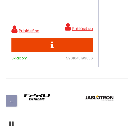
Skladom
5901643199036
Pozastaviť