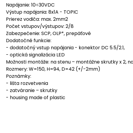
Napájanie: 10÷30VDC
Výstup napájania: 8x1A - TOPIC
Prierez vodiča: max. 2mm2
Počet vstupov/výstupov: 2/8
Zabezpečenie: SCP, OLP*, prepäťové
Dodatočné funkcie:
- dodatočný vstup napájania - konektor DC 5.5/2.1,
- optická signalizácia LED
Možnosti montáže: na stenu – montážne skrutky x 2, n
Rozmery: W=150, H=94, D=42 (+/-2mm)
Poznámky:
- lišta rozvetvenia
- zatváranie – skrutky
- housing made of plastic