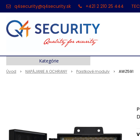
q4security@q4security.sk
+421 2 210 25 444
TEC
Kategórie
Úvod
NAPÁJANIE A OCHRANY
Poistkové moduly
AWZ591
P
D
V