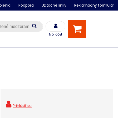
olenia
Podpora
Užitočné linky
Reklamačný formulár
Môj účet