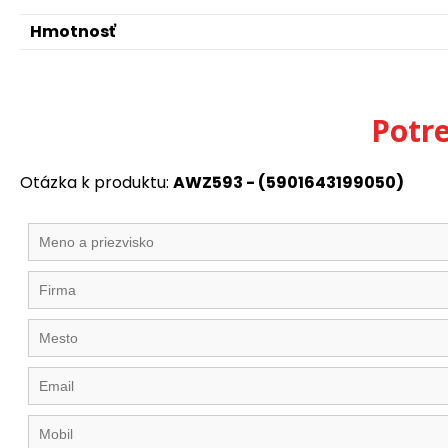
Hmotnosť
Potr
Otázka k produktu:
AWZ593 - (5901643199050)