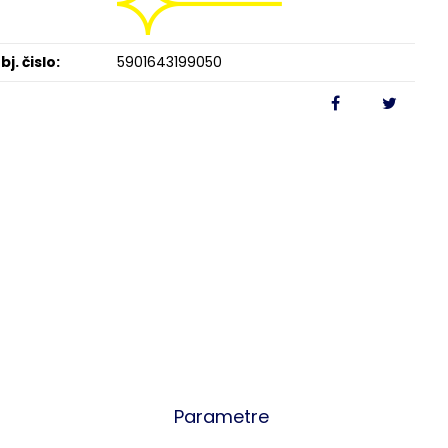
bj. čislo:
5901643199050
Parametre