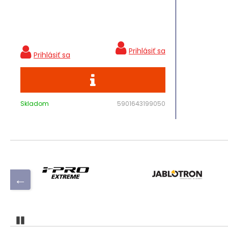
Skladom
5901643199050
Pozastaviť