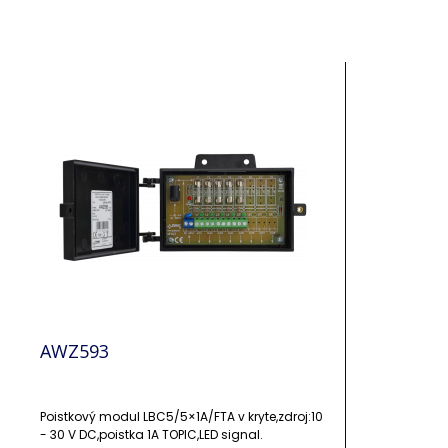
AWZ593
Poistkový modul LBC5/5×1A/FTA v kryte,zdroj:10
- 30 V DC,poistka 1A TOPIC,LED signal.