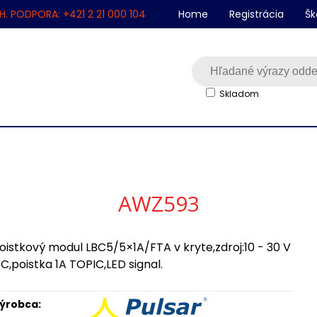
H. PODPORA: +421 2 21 000 104
Home
Registrácia
Šk
Skladom
AWZ593
oistkový modul LBC5/5×1A/FTA v kryte,zdroj:10 - 30 V
C,poistka 1A TOPIC,LED signal.
ýrobca: