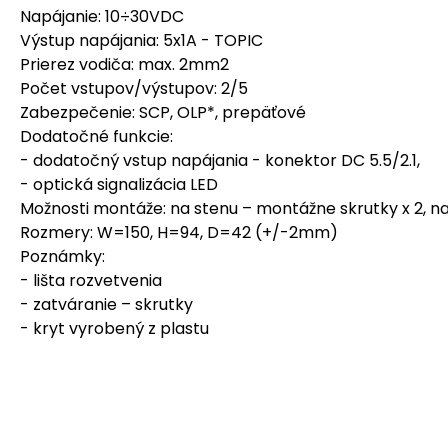
Napájanie: 10÷30VDC
Výstup napájania: 5x1A - TOPIC
Prierez vodiča: max. 2mm2
Počet vstupov/výstupov: 2/5
Zabezpečenie: SCP, OLP*, prepäťové
Dodatočné funkcie:
- dodatočný vstup napájania - konektor DC 5.5/2.1,
- optická signalizácia LED
Možnosti montáže: na stenu – montážne skrutky x 2, n
Rozmery: W=150, H=94, D=42 (+/-2mm)
Poznámky:
- lišta rozvetvenia
- zatváranie – skrutky
- kryt vyrobený z plastu