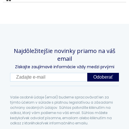
Najdôležitejšie novinky priamo na váš
email
Získajte zaujímavé informácie vždy medzi prvými
Odoberať
Vaše osobné údaje (email) budeme spracovávať len za
týmto účelom v súlade s platnou legislatívou a zásadami
ochrany osobných údajov. Súhlas potvrdíte kliknutím na
odkaz, ktorý vám pošleme na váš email. Súhlas môžete
kedykoľvek odvolať písomne, emailom alebo kliknutím na
odkaz z ktoréhokoľvek informačného emailu.