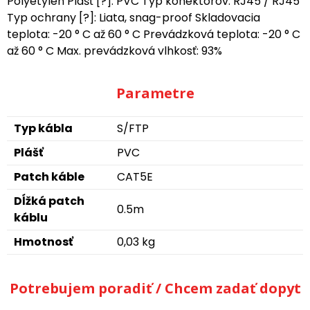
Polyetylén Plášť [?]: PVC Typ konektorov: RJ45 / RJ45
Typ ochrany [?]: Liata, snag-proof Skladovacia
teplota: -20 ° C až 60 ° C Prevádzková teplota: -20 ° C
až 60 ° C Max. prevádzková vlhkosť: 93%
Parametre
Typ kábla
S/FTP
Plášť
PVC
Patch káble
CAT5E
Dĺžká patch
0.5m
káblu
Hmotnosť
0,03 kg
Potrebujem poradiť / Chcem zadať dopyt