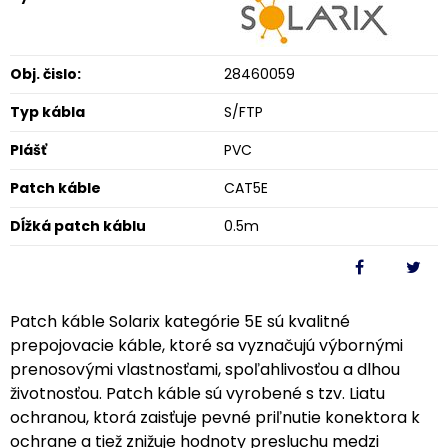
Obj. čislo:
28460059
Typ kábla
S/FTP
Plášť
PVC
Patch káble
CAT5E
Dĺžká patch káblu
0.5m
Patch káble Solarix kategórie 5E sú kvalitné
prepojovacie káble, ktoré sa vyznačujú výbornými
prenosovými vlastnosťami, spoľahlivosťou a dlhou
životnosťou. Patch káble sú vyrobené s tzv. Liatu
ochranou, ktorá zaisťuje pevné priľnutie konektora k
ochrane a tiež znižuje hodnoty presluchu medzi