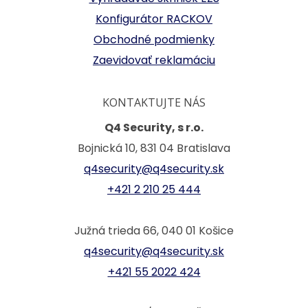
Konfigurátor RACKOV
Obchodné podmienky
Zaevidovať reklamáciu
KONTAKTUJTE NÁS
Q4 Security, s r.o.
Bojnická 10, 831 04 Bratislava
q4security@q4security.sk
+421 2 210 25 444
Južná trieda 66, 040 01 Košice
q4security@q4security.sk
+421 55 2022 424