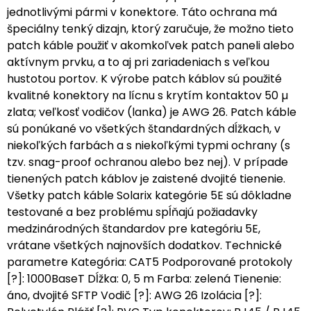
jednotlivými pármi v konektore. Táto ochrana má
špeciálny tenký dizajn, ktorý zaručuje, že možno tieto
patch káble použiť v akomkoľvek patch paneli alebo
aktívnym prvku, a to aj pri zariadeniach s veľkou
hustotou portov. K výrobe patch káblov sú použité
kvalitné konektory na lícnu s krytím kontaktov 50 µ
zlata; veľkosť vodičov (lanka) je AWG 26. Patch káble
sú ponúkané vo všetkých štandardných dĺžkach, v
niekoľkých farbách a s niekoľkými typmi ochrany (s
tzv. snag-proof ochranou alebo bez nej). V prípade
tienených patch káblov je zaistené dvojité tienenie.
Všetky patch káble Solarix kategórie 5E sú dôkladne
testované a bez problému spĺňajú požiadavky
medzinárodných štandardov pre kategóriu 5E,
vrátane všetkých najnovších dodatkov. Technické
parametre Kategória: CAT5 Podporované protokoly
[?]: 1000BaseT Dĺžka: 0, 5 m Farba: zelená Tienenie:
áno, dvojité SFTP Vodič [?]: AWG 26 Izolácia [?]: