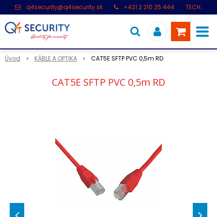
q4security@q4security.sk
+421 2 210 25 444
TECH.
PODPORA: +421 2 21 000 104
Úvod
KÁBLE A OPTIKA
CAT5E SFTP PVC 0,5m RD
CAT5E SFTP PVC 0,5m RD