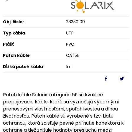
Obj. čislo:
28330109
Typ kábla
UTP
Plášť
PVC
Patch káble
CAT5E
Dĺžká patch káblu
1m
Patch káble Solarix kategórie 5E sú kvalitné
prepojovacie káble, ktoré sa vyznačujú výbornými
prenosovými vlastnosťami, spoľahlivosťou a dlhou
životnosťou. Patch káble sú vyrobené s tzv. Liatu
ochranou, ktorá zaisťuje pevné priľnutie konektora k
ochrane a tiež znižuje hodnoty presluchu medzi