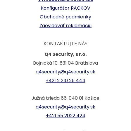
Konfigurátor RACKOV
Obchodné podmienky
Zaevidovať reklamáciu
KONTAKTUJTE NÁS
Q4 Security, s r.o.
Bojnická 10, 831 04 Bratislava
q4security@q4security.sk
+421 2 210 25 444
Južná trieda 66, 040 01 Košice
q4security@q4security.sk
+421 55 2022 424