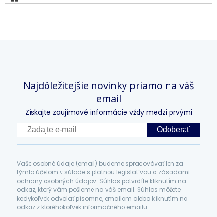
Najdôležitejšie novinky priamo na váš
email
Získajte zaujímavé informácie vždy medzi prvými
Odoberať
Vaše osobné údaje (email) budeme spracovávať len za
týmto účelom v súlade s platnou legislatívou a zásadami
ochrany osobných údajov. Súhlas potvrdíte kliknutím na
odkaz, ktorý vám pošleme na váš email. Súhlas môžete
kedykoľvek odvolať písomne, emailom alebo kliknutím na
odkaz z ktoréhokoľvek informačného emailu.