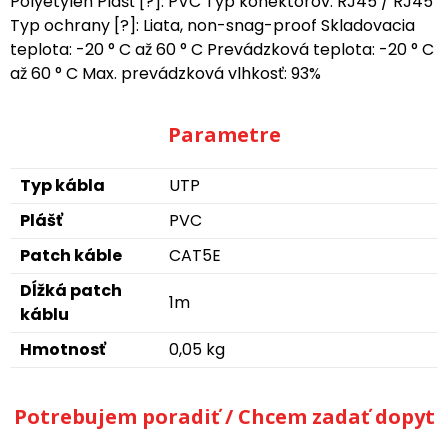
Polyetylén Plášť [?]: PVC Typ konektorov: RJ45 / RJ45
Typ ochrany [?]: Liata, non-snag-proof Skladovacia
teplota: -20 ° C až 60 ° C Prevádzková teplota: -20 ° C
až 60 ° C Max. prevádzková vlhkosť: 93%
Parametre
Typ kábla
UTP
Plášť
PVC
Patch káble
CAT5E
Dĺžká patch
1m
káblu
Hmotnosť
0,05 kg
Potrebujem poradiť / Chcem zadať dopyt