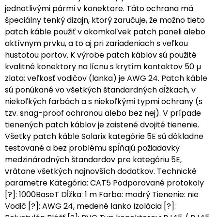
jednotlivými pármi v konektore. Táto ochrana má
špeciálny tenký dizajn, ktorý zaručuje, že možno tieto
patch káble použiť v akomkoľvek patch paneli alebo
aktívnym prvku, a to aj pri zariadeniach s veľkou
hustotou portov. K výrobe patch káblov sú použité
kvalitné konektory na lícnu s krytím kontaktov 50 µ
zlata; veľkosť vodičov (lanka) je AWG 24. Patch káble
sú ponúkané vo všetkých štandardných dĺžkach, v
niekoľkých farbách a s niekoľkými typmi ochrany (s
tzv. snag-proof ochranou alebo bez nej). V prípade
tienených patch káblov je zaistené dvojité tienenie.
Všetky patch káble Solarix kategórie 5E sú dôkladne
testované a bez problému spĺňajú požiadavky
medzinárodných štandardov pre kategóriu 5E,
vrátane všetkých najnovších dodatkov. Technické
parametre Kategória: CAT5 Podporované protokoly
[?]: 1000BaseT Dĺžka: 1 m Farba: modrý Tienenie: nie
Vodič [?]: AWG 24, medené lanko Izolácia [?]: