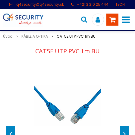
q4security@q4security.sk
+421 2 210 25 444
TECH.
PODPORA: +421 2 21 000 104
Úvod
KÁBLE A OPTIKA
CAT5E UTP PVC 1m BU
CAT5E UTP PVC 1m BU