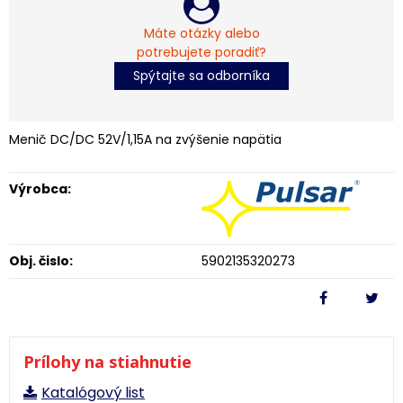
Máte otázky alebo
potrebujete poradiť?
Spýtajte sa odborníka
Menič DC/DC 52V/1,15A na zvýšenie napätia
Výrobca:
Obj. čislo:
5902135320273
Prílohy na stiahnutie
Katalógový list