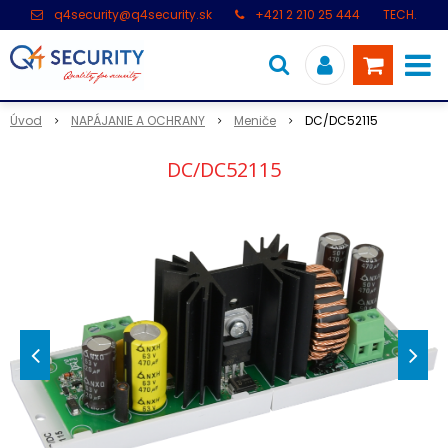
q4security@q4security.sk
+421 2 210 25 444
TECH.
PODPORA: +421 2 21 000 104
Úvod
NAPÁJANIE A OCHRANY
Meniče
DC/DC52115
DC/DC52115