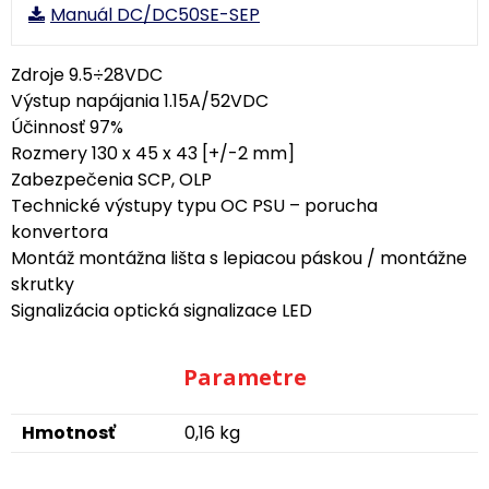
Manuál DC/DC50SE-SEP
Zdroje 9.5÷28VDC
Výstup napájania 1.15A/52VDC
Účinnosť 97%
Rozmery 130 x 45 x 43 [+/-2 mm]
Zabezpečenia SCP, OLP
Technické výstupy typu OC PSU – porucha
konvertora
Montáž montážna lišta s lepiacou páskou / montážne
skrutky
Signalizácia optická signalizace LED
Parametre
Hmotnosť
0,16 kg