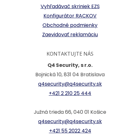
Vyhľadávač skriniek EZS
Konfigurátor RACKOV
Obchodné podmienky
Zaevidovať reklamáciu
KONTAKTUJTE NÁS
Q4 Security, s r.o.
Bojnická 10, 831 04 Bratislava
q4security@q4security.sk
+421 2 210 25 444
Južná trieda 66, 040 01 Košice
q4security@q4security.sk
+421 55 2022 424