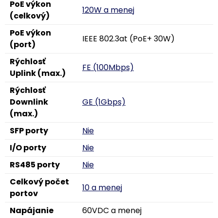
PoE výkon
120W a menej
(celkový)
PoE výkon
IEEE 802.3at (PoE+ 30W)
(port)
Rýchlosť
FE (100Mbps)
Uplink (max.)
Rýchlosť
Downlink
GE (1Gbps)
(max.)
SFP porty
Nie
I/O porty
Nie
RS485 porty
Nie
Celkový počet
10 a menej
portov
Napájanie
60VDC a menej