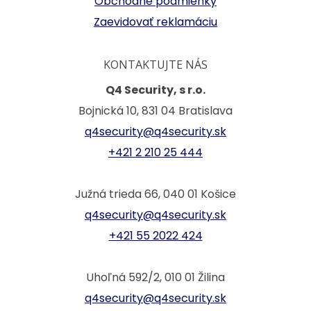
Obchodné podmienky
Zaevidovať reklamáciu
KONTAKTUJTE NÁS
Q4 Security, s r.o.
Bojnická 10, 831 04 Bratislava
q4security@q4security.sk
+421 2 210 25 444
Južná trieda 66, 040 01 Košice
q4security@q4security.sk
+421 55 2022 424
Uhoľná 592/2, 010 01 Žilina
q4security@q4security.sk