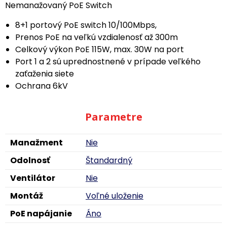
Nemanažovaný PoE Switch
8+1 portový PoE switch 10/100Mbps,
Prenos PoE na veľkú vzdialenosť až 300m
Celkový výkon PoE 115W, max. 30W na port
Port 1 a 2 sú uprednostnené v prípade veľkého
zaťaženia siete
Ochrana 6kV
Parametre
Manažment
Nie
Odolnosť
Štandardný
Ventilátor
Nie
Montáž
Voľné uloženie
PoE napájanie
Áno