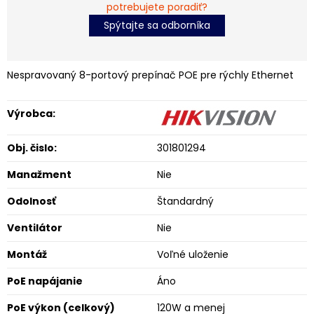
potrebujete poradiť?
Spýtajte sa odborníka
Nespravovaný 8-portový prepínač POE pre rýchly Ethernet
Výrobca:
Obj. čislo:
301801294
Manažment
Nie
Odolnosť
Štandardný
Ventilátor
Nie
Montáž
Voľné uloženie
PoE napájanie
Áno
PoE výkon (celkový)
120W a menej