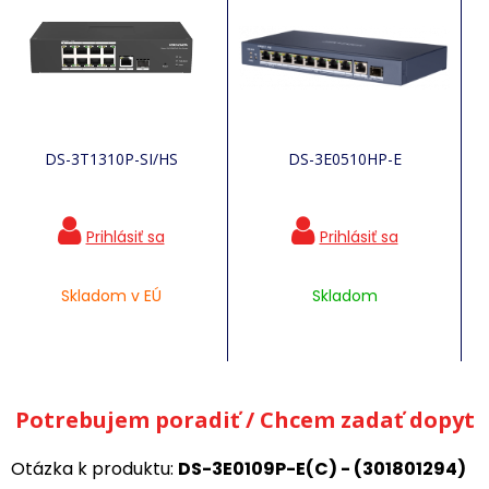
DS-3T1310P-SI/HS
DS-3E0510HP-E
Skladom v EÚ
Skladom
Potrebujem poradiť / Chcem zadať dopyt
Otázka k produktu:
DS-3E0109P-E(C) - (301801294)