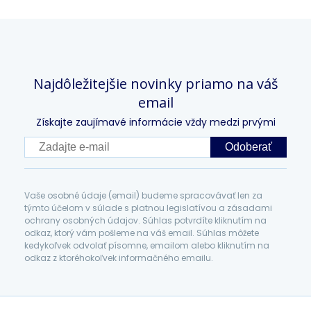
Najdôležitejšie novinky priamo na váš
email
Získajte zaujímavé informácie vždy medzi prvými
Odoberať
Vaše osobné údaje (email) budeme spracovávať len za
týmto účelom v súlade s platnou legislatívou a zásadami
ochrany osobných údajov. Súhlas potvrdíte kliknutím na
odkaz, ktorý vám pošleme na váš email. Súhlas môžete
kedykoľvek odvolať písomne, emailom alebo kliknutím na
odkaz z ktoréhokoľvek informačného emailu.