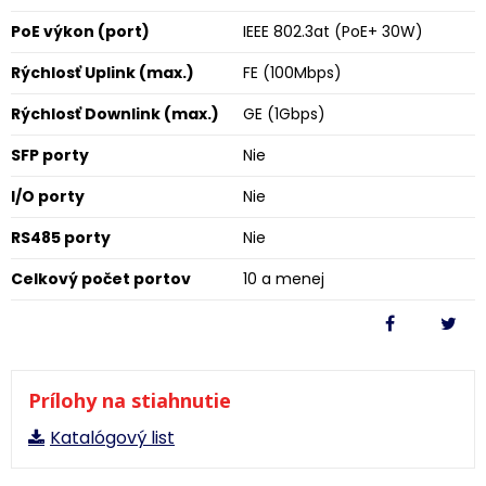
PoE výkon (port)
IEEE 802.3at (PoE+ 30W)
Rýchlosť Uplink (max.)
FE (100Mbps)
Rýchlosť Downlink (max.)
GE (1Gbps)
SFP porty
Nie
I/O porty
Nie
RS485 porty
Nie
Celkový počet portov
10 a menej
Prílohy na stiahnutie
Katalógový list