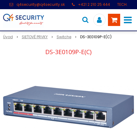
q4security@q4security.sk
+421 2 210 25 444
TECH.
PODPORA: +421 2 21 000 104
Úvod
SIEŤOVÉ PRVKY
Switche
DS-3E0109P-E(C)
DS-3E0109P-E(C)