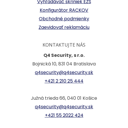
Vyhľadávač skriniek EZS
Konfigurátor RACKOV
Obchodné podmienky
Zaevidovať reklamáciu
KONTAKTUJTE NÁS
Q4 Security, s r.o.
Bojnická 10, 831 04 Bratislava
q4security@q4security.sk
+421 2 210 25 444
Južná trieda 66, 040 01 Košice
q4security@q4security.sk
+421 55 2022 424