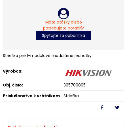
Máte otázky alebo
potrebujete poradiť?
Spýtajte sa odborníka
Strieška pre 1-modulové modulárne jednotky
Výrobca:
Obj. čislo:
305700805
Príslušenstvo k vrátnikom
Strieška