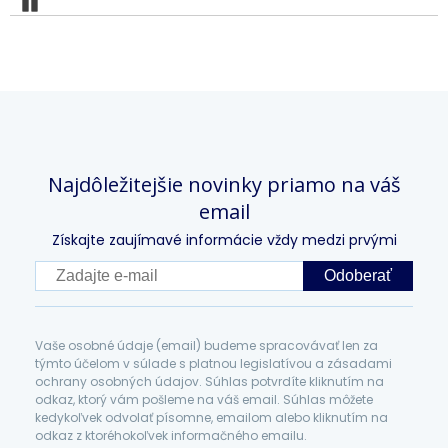
Pozastaviť
Najdôležitejšie novinky priamo na váš
email
Získajte zaujímavé informácie vždy medzi prvými
Odoberať
Vaše osobné údaje (email) budeme spracovávať len za
týmto účelom v súlade s platnou legislatívou a zásadami
ochrany osobných údajov. Súhlas potvrdíte kliknutím na
odkaz, ktorý vám pošleme na váš email. Súhlas môžete
kedykoľvek odvolať písomne, emailom alebo kliknutím na
odkaz z ktoréhokoľvek informačného emailu.