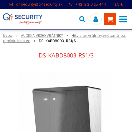
q4security@q4security.sk
+421 2 210 25 444
TECH.
PODPORA: +421 2 21 000 104
Úvod
AUDIO A VIDEO VRÁTNIKY
Hikvision vrátniky,vnútorné jed.
a príslušenstvo
DS-KABD8003-RS1/S
DS-KABD8003-RS1/S