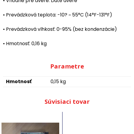
• Vhodné pre dvere: Duté dvere
• Prevádzková teplota: -10? ~ 55°C (14°F-131°F)
• Prevádzková vlhkosť: 0-95% (bez kondenzácie)
• Hmotnosť: 0,16 kg
Parametre
Hmotnosť
0,15 kg
Súvisiaci tovar