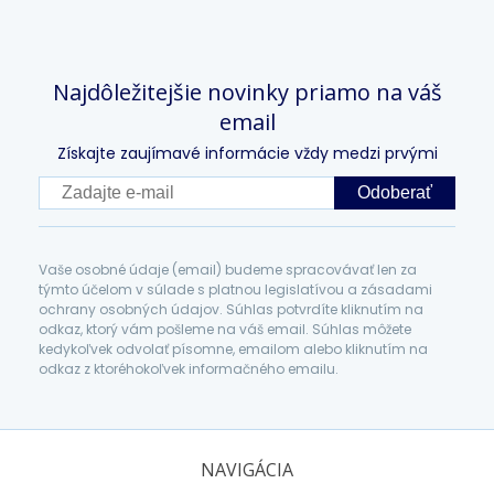
Najdôležitejšie novinky priamo na váš
email
Získajte zaujímavé informácie vždy medzi prvými
Odoberať
Vaše osobné údaje (email) budeme spracovávať len za
týmto účelom v súlade s platnou legislatívou a zásadami
ochrany osobných údajov. Súhlas potvrdíte kliknutím na
odkaz, ktorý vám pošleme na váš email. Súhlas môžete
kedykoľvek odvolať písomne, emailom alebo kliknutím na
odkaz z ktoréhokoľvek informačného emailu.
NAVIGÁCIA