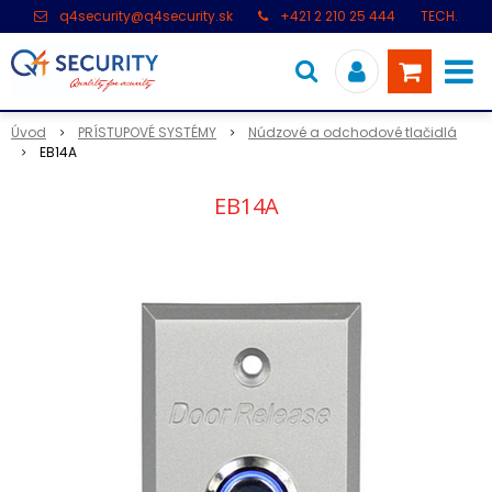
q4security@q4security.sk
+421 2 210 25 444
TECH.
PODPORA: +421 2 21 000 104
Úvod
PRÍSTUPOVÉ SYSTÉMY
Núdzové a odchodové tlačidlá
EB14A
EB14A