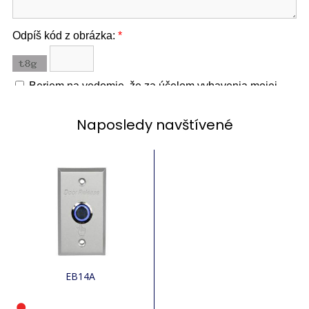
Naposledy navštívené
EB14A