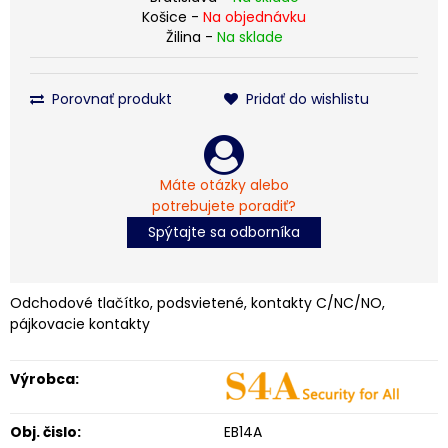
Košice -
Na objednávku
Žilina -
Na sklade
Porovnať produkt
Pridať do wishlistu
Máte otázky alebo
potrebujete poradiť?
Spýtajte sa odborníka
Odchodové tlačítko, podsvietené, kontakty C/NC/NO,
pájkovacie kontakty
Výrobca:
Obj. čislo:
EB14A