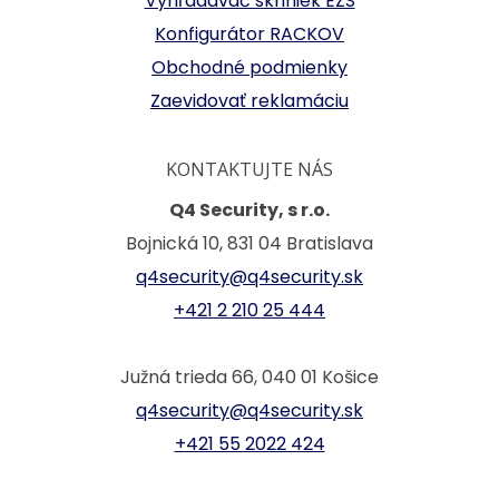
Vyhľadávač skriniek EZS
Konfigurátor RACKOV
Obchodné podmienky
Zaevidovať reklamáciu
KONTAKTUJTE NÁS
Q4 Security, s r.o.
Bojnická 10, 831 04 Bratislava
q4security@q4security.sk
+421 2 210 25 444
Južná trieda 66, 040 01 Košice
q4security@q4security.sk
+421 55 2022 424