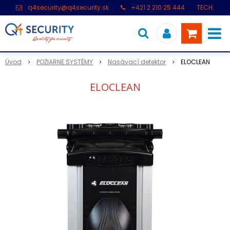
q4security@q4security.sk
+421 2 210 25 444
TECH.
PODPORA: +421 2 21 000 104
Úvod
POŽIARNE SYSTÉMY
Nasávací detektor
ELOCLEAN
ELOCLEAN