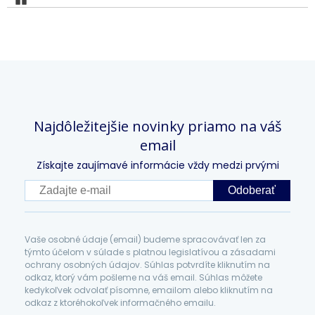
Najdôležitejšie novinky priamo na váš
email
Získajte zaujímavé informácie vždy medzi prvými
Odoberať
Vaše osobné údaje (email) budeme spracovávať len za
týmto účelom v súlade s platnou legislatívou a zásadami
ochrany osobných údajov. Súhlas potvrdíte kliknutím na
odkaz, ktorý vám pošleme na váš email. Súhlas môžete
kedykoľvek odvolať písomne, emailom alebo kliknutím na
odkaz z ktoréhokoľvek informačného emailu.