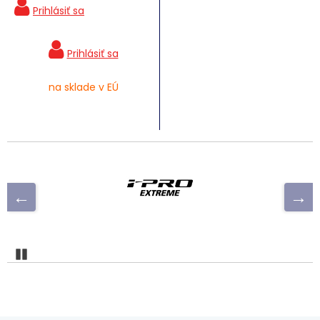
na sklade v EÚ
Pozastaviť