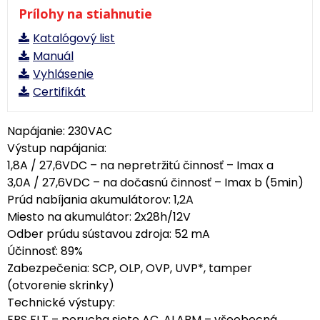
Prílohy na stiahnutie
Katalógový list
Manuál
Vyhlásenie
Certifikát
Napájanie: 230VAC
Výstup napájania:
1,8A / 27,6VDC – na nepretržitú činnosť – Imax a
3,0A / 27,6VDC – na dočasnú činnosť – Imax b (5min)
Prúd nabíjania akumulátorov: 1,2A
Miesto na akumulátor: 2x28h/12V
Odber prúdu sústavou zdroja: 52 mA
Účinnosť: 89%
Zabezpečenia: SCP, OLP, OVP, UVP*, tamper
(otvorenie skrinky)
Technické výstupy:
EPS FLT – porucha siete AC, ALARM – všeobecná