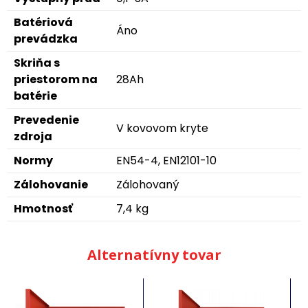
Batériová
Áno
prevádzka
Skriňa s
priestorom na
28Ah
batérie
Prevedenie
V kovovom kryte
zdroja
Normy
EN54-4, EN12101-10
Zálohovanie
Zálohovaný
Hmotnosť
7,4 kg
Alternatívny tovar