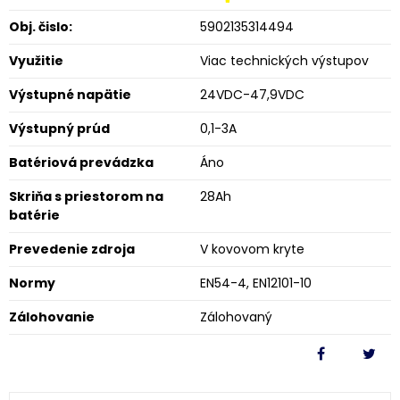
Obj. čislo:
5902135314494
Využitie
Viac technických výstupov
Výstupné napätie
24VDC-47,9VDC
Výstupný prúd
0,1-3A
Batériová prevádzka
Áno
Skriňa s priestorom na
28Ah
batérie
Prevedenie zdroja
V kovovom kryte
Normy
EN54-4, EN12101-10
Zálohovanie
Zálohovaný