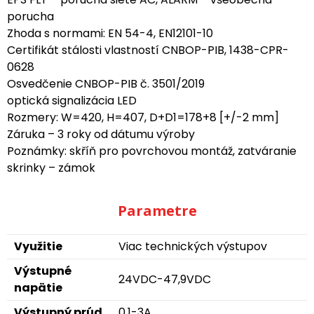
porucha
Zhoda s normami: EN 54-4, EN12101-10
Certifikát stálosti vlastností CNBOP-PIB, 1438-CPR-
0628
Osvedčenie CNBOP-PIB č. 3501/2019
optická signalizácia LED
Rozmery: W=420, H=407, D+D1=178+8 [+/-2 mm]
Záruka – 3 roky od dátumu výroby
Poznámky: skříň pro povrchovou montáž, zatváranie
skrinky – zámok
Parametre
Využitie
Viac technických výstupov
Výstupné
24VDC-47,9VDC
napätie
Výstupný prúd
0,1-3A