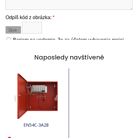
Naposledy navštívené
EN54C-3A28