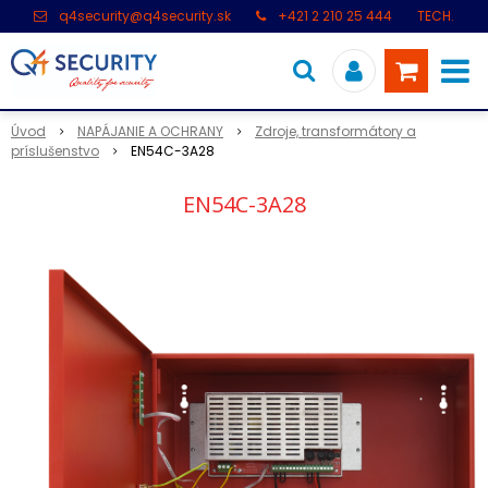
q4security@q4security.sk
+421 2 210 25 444
TECH.
PODPORA: +421 2 21 000 104
Úvod
NAPÁJANIE A OCHRANY
Zdroje, transformátory a
príslušenstvo
EN54C-3A28
EN54C-3A28