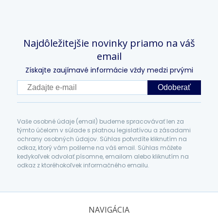
Najdôležitejšie novinky priamo na váš
email
Získajte zaujímavé informácie vždy medzi prvými
Odoberať
Vaše osobné údaje (email) budeme spracovávať len za
týmto účelom v súlade s platnou legislatívou a zásadami
ochrany osobných údajov. Súhlas potvrdíte kliknutím na
odkaz, ktorý vám pošleme na váš email. Súhlas môžete
kedykoľvek odvolať písomne, emailom alebo kliknutím na
odkaz z ktoréhokoľvek informačného emailu.
NAVIGÁCIA