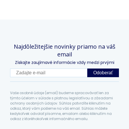
Najdôležitejšie novinky priamo na váš
email
Získajte zaujímavé informácie vždy medzi prvými
Odoberať
Vaše osobné údaje (email) budeme spracovávať len za
týmto účelom v súlade s platnou legislatívou a zásadami
ochrany osobných údajov. Súhlas potvrdíte kliknutím na
odkaz, ktorý vám pošleme na váš email. Súhlas môžete
kedykoľvek odvolať písomne, emailom alebo kliknutím na
odkaz z ktoréhokoľvek informačného emailu.