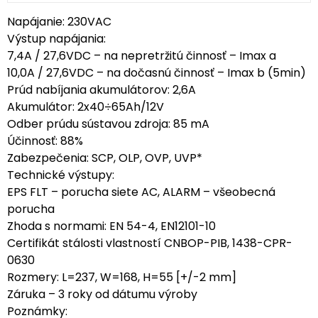
Napájanie: 230VAC
Výstup napájania:
7,4A / 27,6VDC – na nepretržitú činnosť – Imax a
10,0A / 27,6VDC – na dočasnú činnosť – Imax b (5min)
Prúd nabíjania akumulátorov: 2,6A
Akumulátor: 2x40÷65Ah/12V
Odber prúdu sústavou zdroja: 85 mA
Účinnosť: 88%
Zabezpečenia: SCP, OLP, OVP, UVP*
Technické výstupy:
EPS FLT – porucha siete AC, ALARM – všeobecná
porucha
Zhoda s normami: EN 54-4, EN12101-10
Certifikát stálosti vlastností CNBOP-PIB, 1438-CPR-
0630
Rozmery: L=237, W=168, H=55 [+/-2 mm]
Záruka – 3 roky od dátumu výroby
Poznámky: