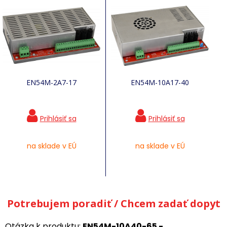
EN54M-2A7-17
EN54M-10A17-40
na sklade v EÚ
na sklade v EÚ
Potrebujem poradiť / Chcem zadať dopyt
Otázka k produktu:
EN54M-10A40-65 -