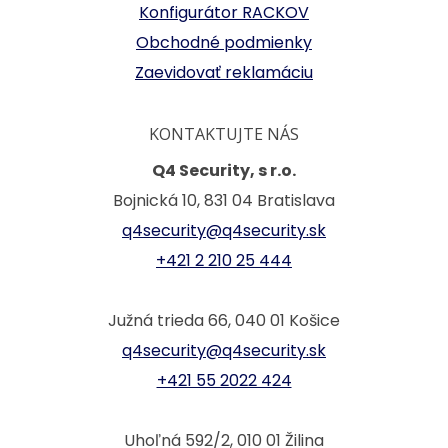
Konfigurátor RACKOV
Obchodné podmienky
Zaevidovať reklamáciu
KONTAKTUJTE NÁS
Q4 Security, s r.o.
Bojnická 10, 831 04 Bratislava
q4security@q4security.sk
+421 2 210 25 444
Južná trieda 66, 040 01 Košice
q4security@q4security.sk
+421 55 2022 424
Uhoľná 592/2, 010 01 Žilina