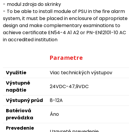
- modul zdroja do skrinky
- To be able to install module of PSU in the fire alarm
system, it must be placed in enclosure of appropriate
design and make complementary examinations to
achieve certificate EN54-4 A1 A2 or PN-EN12101-10 AC
in accredited institution
Parametre
Využitie
Viac technických výstupov
Výstupné
24VDC-47,9VDC
napätie
Výstupný prúd
8-12A
Batériová
Áno
prevádzka
Prevedenie
Uzavreté prevedenie