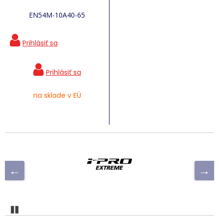
EN54M-10A40-65
na sklade v EÚ
Pozastaviť