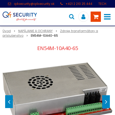
q4security@q4security.sk
+421 2 210 25 444
TECH.
PODPORA: +421 2 21 000 104
Úvod
NAPÁJANIE A OCHRANY
Zdroje, transformátory a
príslušenstvo
EN54M-10A40-65
EN54M-10A40-65