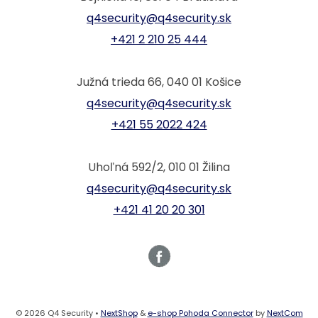
q4security@q4security.sk
+421 2 210 25 444
Južná trieda 66, 040 01 Košice
q4security@q4security.sk
+421 55 2022 424
Uhoľná 592/2, 010 01 Žilina
q4security@q4security.sk
+421 41 20 20 301
© 2026 Q4 Security •
NextShop
&
e-shop Pohoda Connector
by
NextCom