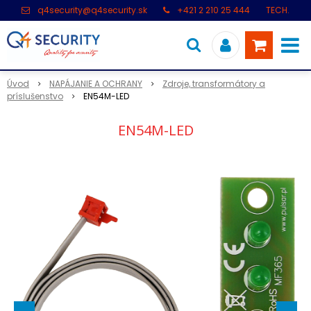
q4security@q4security.sk
+421 2 210 25 444
TECH.
PODPORA: +421 2 21 000 104
Úvod
NAPÁJANIE A OCHRANY
Zdroje, transformátory a
príslušenstvo
EN54M-LED
EN54M-LED