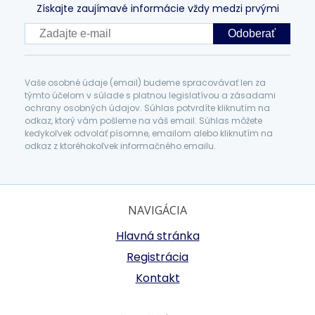
Získajte zaujímavé informácie vždy medzi prvými
Odoberať
Vaše osobné údaje (email) budeme spracovávať len za
týmto účelom v súlade s platnou legislatívou a zásadami
ochrany osobných údajov. Súhlas potvrdíte kliknutím na
odkaz, ktorý vám pošleme na váš email. Súhlas môžete
kedykoľvek odvolať písomne, emailom alebo kliknutím na
odkaz z ktoréhokoľvek informačného emailu.
NAVIGÁCIA
Hlavná stránka
Registrácia
Kontakt