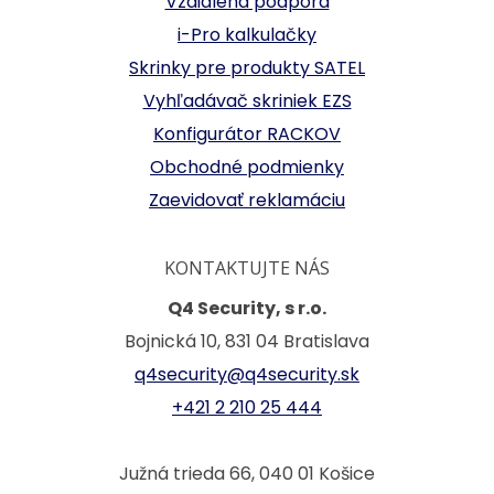
Vzdialená podpora
i-Pro kalkulačky
Skrinky pre produkty SATEL
Vyhľadávač skriniek EZS
Konfigurátor RACKOV
Obchodné podmienky
Zaevidovať reklamáciu
KONTAKTUJTE NÁS
Q4 Security, s r.o.
Bojnická 10, 831 04 Bratislava
q4security@q4security.sk
+421 2 210 25 444
Južná trieda 66, 040 01 Košice