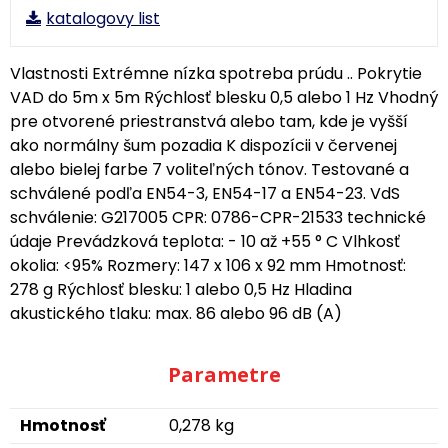
katalogovy list
Vlastnosti Extrémne nízka spotreba prúdu .. Pokrytie
VAD do 5m x 5m Rýchlosť blesku 0,5 alebo 1 Hz Vhodný
pre otvorené priestranstvá alebo tam, kde je vyšší
ako normálny šum pozadia K dispozícii v červenej
alebo bielej farbe 7 voliteľných tónov. Testované a
schválené podľa EN54-3, EN54-17 a EN54-23. VdS
schválenie: G217005 CPR: 0786-CPR-21533 technické
údaje Prevádzková teplota: - 10 až +55 ° C Vlhkosť
okolia: <95% Rozmery: 147 x 106 x 92 mm Hmotnosť:
278 g Rýchlosť blesku: 1 alebo 0,5 Hz Hladina
akustického tlaku: max. 86 alebo 96 dB (A)
Parametre
Hmotnosť
0,278 kg