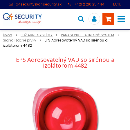
q4security@q4security.sk
+421 2 210 25 444
TECH.
PODPORA: +421 2 21 000 104
Úvod
POŽIARNE SYSTÉMY
PANASONIC - ADRESNÝ SYSTÉM
Signalizačné prvky
EPS Adresovateľný VAD so sirénou a
izolátorom 4482
EPS Adresovateľný VAD so sirénou a
izolátorom 4482