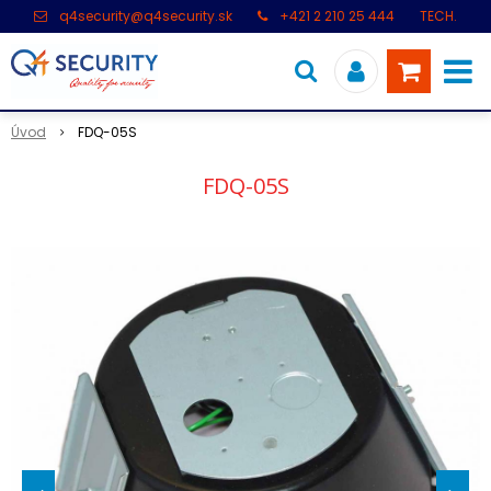
q4security@q4security.sk
+421 2 210 25 444
TECH.
PODPORA: +421 2 21 000 104
Úvod
FDQ-05S
FDQ-05S