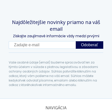
Najdôležitejšie novinky priamo na váš
email
Získajte zaujímavé informácie vždy medzi prvými
Odoberať
Vaše osobné údaje (email) budeme spracovávať len za
týmto účelom v súlade s platnou legislatívou a zásadami
ochrany osobných údajov. Súhlas potvrdíte kliknutím na
odkaz, ktorý vám pošleme na váš email. Súhlas môžete
kedykoľvek odvolať písomne, emailom alebo kliknutím na
odkaz z ktoréhokoľvek informačného emailu.
NAVIGÁCIA