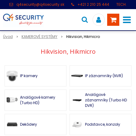
q4security@q4security.sk
+421 2 210 25 444
TECH.
PODPORA: +421 2 21 000 104
Úvod
KAMEROVÉ SYSTÉMY
Hikvision, Hikmicro
Hikvision, Hikmicro
IP kamery
IP záznamníky (NVR)
Analógové
Analógové kamery
záznamníky (Turbo HD
(Turbo HD)
DVR)
Dekódery
Podstavce, konzoly