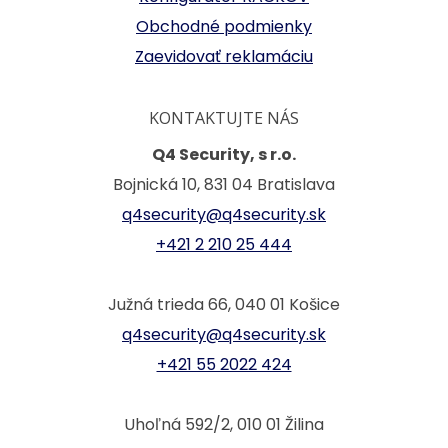
Obchodné podmienky
Zaevidovať reklamáciu
KONTAKTUJTE NÁS
Q4 Security, s r.o.
Bojnická 10, 831 04 Bratislava
q4security@q4security.sk
+421 2 210 25 444
Južná trieda 66, 040 01 Košice
q4security@q4security.sk
+421 55 2022 424
Uhoľná 592/2, 010 01 Žilina