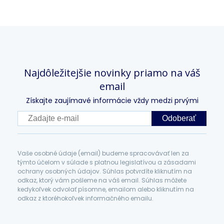
Najdôležitejšie novinky priamo na váš
email
Získajte zaujímavé informácie vždy medzi prvými
Odoberať
Vaše osobné údaje (email) budeme spracovávať len za
týmto účelom v súlade s platnou legislatívou a zásadami
ochrany osobných údajov. Súhlas potvrdíte kliknutím na
odkaz, ktorý vám pošleme na váš email. Súhlas môžete
kedykoľvek odvolať písomne, emailom alebo kliknutím na
odkaz z ktoréhokoľvek informačného emailu.