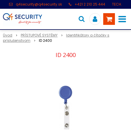
q4security@q4security.sk
+421 2 210 25 444
TECH.
PODPORA: +421 2 21 000 104
Úvod
PRÍSTUPOVÉ SYSTÉMY
Identifikátory a čítačky s
príslušenstvom
ID 2400
ID 2400