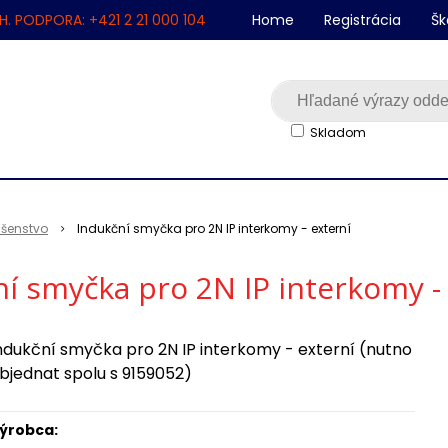
H. PODPORA: +421 2 21 000 104
Home
Registrácia
Šk
Skladom
lušenstvo
Indukční smyčka pro 2N IP interkomy - externí
í smyčka pro 2N IP interkomy -
ndukční smyčka pro 2N IP interkomy - externí (nutno
bjednat spolu s 9159052)
ýrobca: