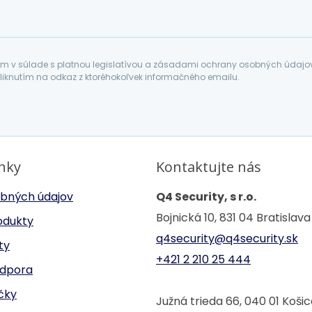
 v súlade s platnou legislatívou a zásadami ochrany osobných údajov. 
liknutím na odkaz z ktoréhokoľvek informačného emailu.
inky
Kontaktujte nás
bných údajov
Q4 Security, s r.o.
Bojnická 10, 831 04 Bratislava
odukty
q4security@q4security.sk
ty
+421 2 210 25 444
odpora
ačky
Južná trieda 66, 040 01 Koši