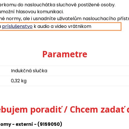
nterkomu do naslouchátka sluchově postižené osoby.
možní hlasovou komunikaci.
né normy, ale i usnadníte uživatelům naslouchacího příst
a
príslušenstvo
k audio a video vrátnikom
Parametre
Indukčná slučka
0,32 kg
ebujem poradiť / Chcem zadať 
komy - externí - (9159050)