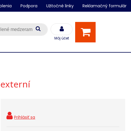
olenia
Podpora
Užitočné linky
Reklamačný formulár
Môj účet
 externí