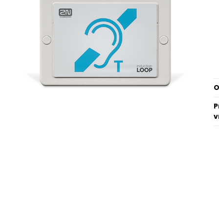
O
P
v