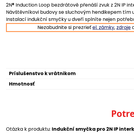
2N® Induction Loop bezdrátově přenáší zvuk z 2N IP i
Návštěvníkovi budovy se sluchovým hendikepem tím u
Instalací indukční smyčky u dveří splníte nejen potřeb
Nezabudnite si prezrieť
el. zámky
,
zdroje
Príslušenstvo k vrátnikom
Hmotnosť
Potr
Otázka k produktu:
Indukční smyčka pro 2N IP inter