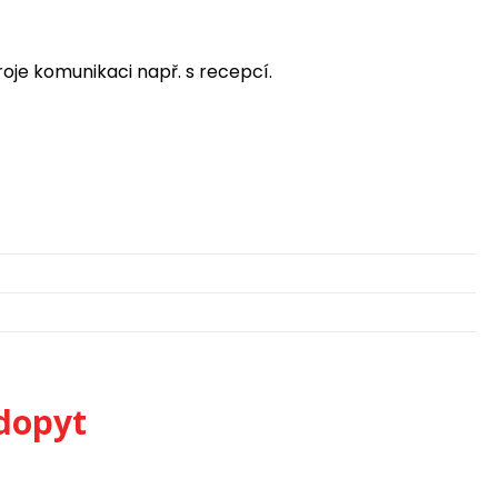
roje komunikaci např. s recepcí.
dopyt