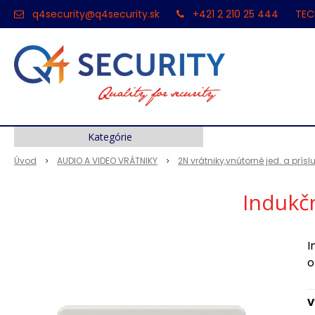
q4security@q4security.sk
+421 2 210 25 444
TEC
Kategórie
Úvod
AUDIO A VIDEO VRÁTNIKY
2N vrátniky,vnútorné jed. a prís
Indukčn
I
o
V