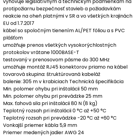
vyhovuje legislatívnym a technickým podmienkam na
protipožiarnu bezpečnosť stavieb a požiadavkám
reakcie na oheň platnými v SR a vo všetkých krajinách
EU od 1.7.2017
kábel so spoločným tienením AL/PET fóliou a s PVC
plášťom
umožňuje prenos všetkých vysokorýchlostných
protokolov vrátane 1000BASE-T
testovaný v prenosovom pásme do 300 MHz
umožňuje montáž RJ45 konektorov priamo na kábel
tovarová skupina: štruktúrovaná kabeláž
balenie: 305 m v krabiciach Technická špecifikácia
Min. polomer ohybu pri inštalácii 50 mm
Min. polomer ohybu pri prevádzke 25 mm
Max. ťahová sila pri inštalácii 80 N (8 kg)
Teplotný rozsah pri inštalácii 0 °C až +50 °C
Teplotný rozsah pri prevádzke -20 °C až +60 °C
Vonkajší priemer kábla 5,9 mm
Priemer medených jadier AWG 24