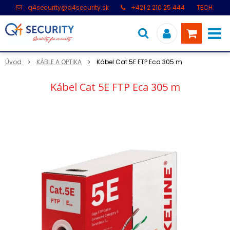
q4security@q4security.sk
+421 2 210 25 444
TECH.
PODPORA: +421 2 21 000 104
Úvod
KÁBLE A OPTIKA
Kábel Cat 5E FTP Eca 305 m
Kábel Cat 5E FTP Eca 305 m