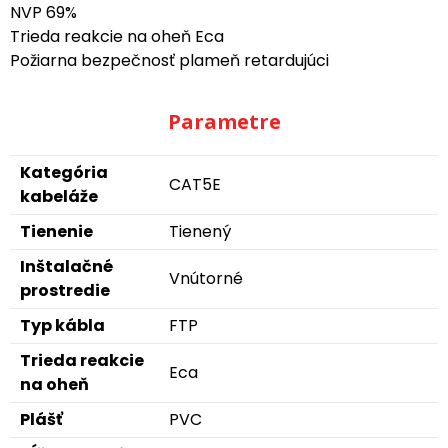
NVP 69%
Trieda reakcie na oheň Eca
Požiarna bezpečnosť plameň retardujúci
Parametre
Kategória
CAT5E
kabeláže
Tienenie
Tienený
Inštalačné
Vnútorné
prostredie
Typ kábla
FTP
Trieda reakcie
Eca
na oheň
Plášť
PVC