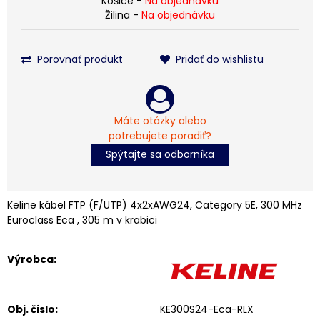
Košice -
Na objednávku
Žilina -
Na objednávku
Porovnať produkt
Pridať do wishlistu
Máte otázky alebo
potrebujete poradiť?
Spýtajte sa odborníka
Keline kábel FTP (F/UTP) 4x2xAWG24, Category 5E, 300 MHz
Euroclass Eca , 305 m v krabici
Výrobca:
Obj. čislo:
KE300S24-Eca-RLX