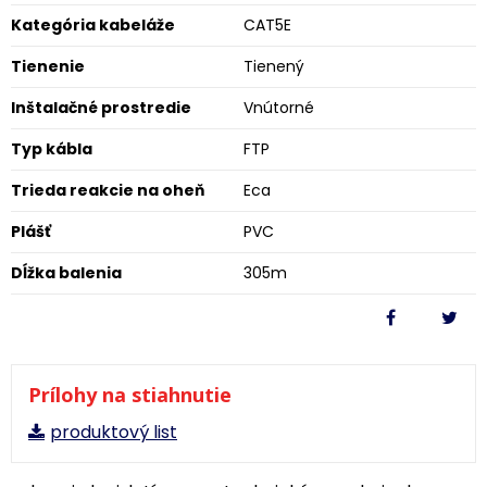
Kategória kabeláže
CAT5E
Tienenie
Tienený
Inštalačné prostredie
Vnútorné
Typ kábla
FTP
Trieda reakcie na oheň
Eca
Plášť
PVC
Dĺžka balenia
305m
Prílohy na stiahnutie
produktový list