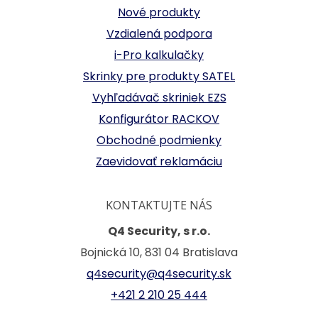
Nové produkty
Vzdialená podpora
i-Pro kalkulačky
Skrinky pre produkty SATEL
Vyhľadávač skriniek EZS
Konfigurátor RACKOV
Obchodné podmienky
Zaevidovať reklamáciu
KONTAKTUJTE NÁS
Q4 Security, s r.o.
Bojnická 10, 831 04 Bratislava
q4security@q4security.sk
+421 2 210 25 444