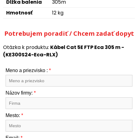
Dĺžka balenia
305m
Hmotnosť
12 kg
Potrebujem poradiť / Chcem zadať dopyt
Otázka k produktu:
Kábel Cat 5E FTP Eca 305 m -
(KE300S24-Eca-RLX)