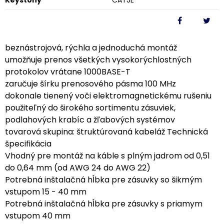
Keystony
CAT5E
beznástrojová, rýchla a jednoduchá montáž
umožňuje prenos všetkých vysokorýchlostných
protokolov vrátane 1000BASE-T
zaručuje šírku prenosového pásma 100 MHz
dokonale tienený voči elektromagnetickému rušeniu
použiteľný do širokého sortimentu zásuviek,
podlahových krabíc a žľabových systémov
tovarová skupina: štruktúrovaná kabeláž Technická
špecifikácia
Vhodný pre montáž na káble s plným jadrom od 0,51
do 0,64 mm (od AWG 24 do AWG 22)
Potrebná inštalačná hĺbka pre zásuvky so šikmým
vstupom 15 - 40 mm
Potrebná inštalačná hĺbka pre zásuvky s priamym
vstupom 40 mm