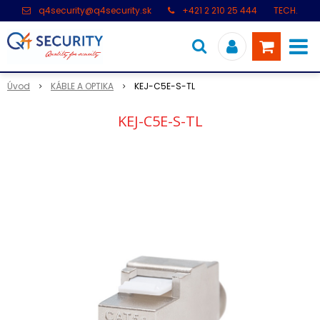
q4security@q4security.sk
+421 2 210 25 444
TECH.
PODPORA: +421 2 21 000 104
Úvod
KÁBLE A OPTIKA
KEJ-C5E-S-TL
KEJ-C5E-S-TL