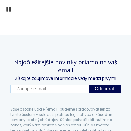
Pozastaviť
Najdôležitejšie novinky priamo na váš
email
Získajte zaujímavé informácie vždy medzi prvými
Odoberať
Vaše osobné údaje (email) budeme spracovávať len za
týmto účelom v súlade s platnou legislatívou a zásadami
ochrany osobných údajov. Súhlas potvrdíte kliknutím na
odkaz, ktorý vám pošleme na váš email. Súhlas môžete
kedykoľvek odvolať písomne, emailom alebo kliknutím na