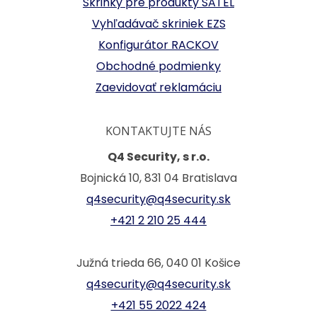
Skrinky pre produkty SATEL
Vyhľadávač skriniek EZS
Konfigurátor RACKOV
Obchodné podmienky
Zaevidovať reklamáciu
KONTAKTUJTE NÁS
Q4 Security, s r.o.
Bojnická 10, 831 04 Bratislava
q4security@q4security.sk
+421 2 210 25 444
Južná trieda 66, 040 01 Košice
q4security@q4security.sk
+421 55 2022 424