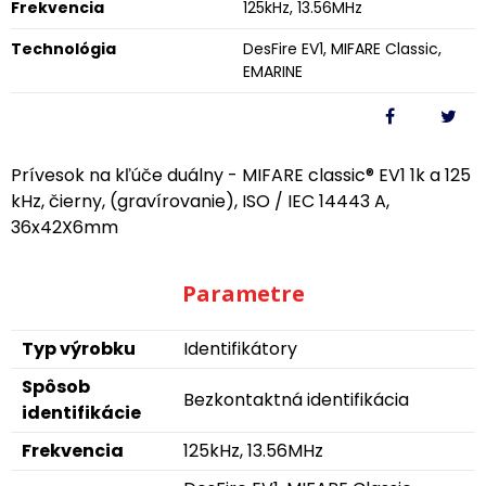
Frekvencia
125kHz, 13.56MHz
Technológia
DesFire EV1, MIFARE Classic,
EMARINE
Prívesok na kľúče duálny - MIFARE classic® EV1 1k a 125
kHz, čierny, (gravírovanie), ISO / IEC 14443 A,
36x42X6mm
Parametre
Typ výrobku
Identifikátory
Spôsob
Bezkontaktná identifikácia
identifikácie
Frekvencia
125kHz, 13.56MHz