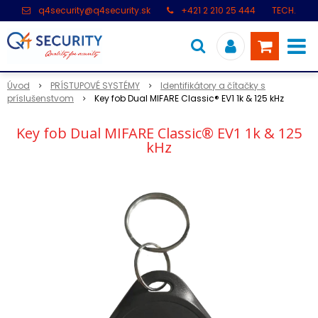
q4security@q4security.sk
+421 2 210 25 444
TECH.
PODPORA: +421 2 21 000 104
Úvod
PRÍSTUPOVÉ SYSTÉMY
Identifikátory a čítačky s
príslušenstvom
Key fob Dual MIFARE Classic® EV1 1k & 125 kHz
Key fob Dual MIFARE Classic® EV1 1k & 125
kHz