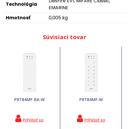
DesFire EV1, MIFARE Classic,
Technológia
EMARINE
Hmotnosť
0,005 kg
Súvisiaci tovar
PRT84MF-BK-W
PRT84MF-W