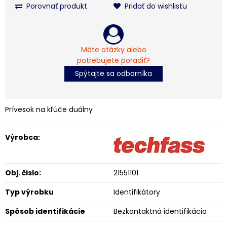
Porovnať produkt
Pridať do wishlistu
Máte otázky alebo
potrebujete poradiť?
Spýtajte sa odborníka
Prívesok na kľúče duálny
Výrobca:
Obj. čislo:
21551101
Typ výrobku
Identifikátory
Spôsob identifikácie
Bezkontaktná identifikácia