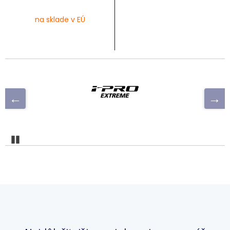
na sklade v EÚ
Pozastaviť