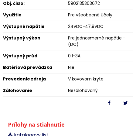
Obj. čislo:
5902135303672
Využitie
Pre všeobecné účely
Výstupné napätie
24VDC-47,9VDC
Výstupný výkon
Pre jednosmerné napätie -
(DC)
Výstupný prúd
0,1-3A
Batériová prevádzka
Nie
Prevedenie zdroja
V kovovom kryte
Zálohovanie
Nezálohovaný
Prílohy na stiahnutie
katalogovy list