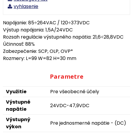
vyhlasenie
Napájanie: 85÷264VAC / 120÷373VDC
Výstup napájania: 1,5A/24VDC
Rozsah regulácie výstupného napätia: 21,6÷28,8VDC
Účinnosť: 88%
Zabezpečenie: SCP, OLP, OVP*
Rozmery: L=99 W=82 H=30 mm
Parametre
Využitie
Pre všeobecné účely
Výstupné
24VDC-47,9VDC
napätie
Výstupný
Pre jednosmerné napätie - (DC)
výkon