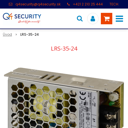
q4security@q4security.sk
+421 2 210 25 444
TECH.
PODPORA: +421 2 21 000 104
Úvod
LRS-35-24
LRS-35-24