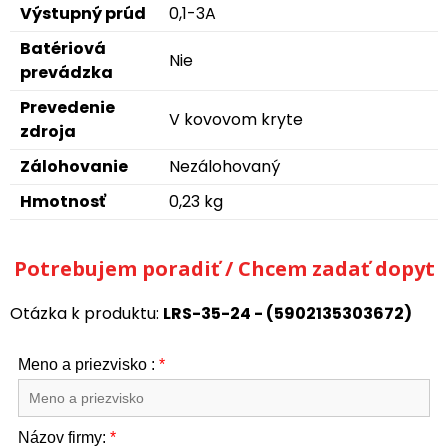
Výstupný prúd
0,1-3A
Batériová
Nie
prevádzka
Prevedenie
V kovovom kryte
zdroja
Zálohovanie
Nezálohovaný
Hmotnosť
0,23 kg
Potrebujem poradiť / Chcem zadať dopyt
Otázka k produktu:
LRS-35-24 - (5902135303672)