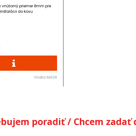
k vnútorný priemer 8mm pre
inštalácii do kovu
Vložka MAS8
ebujem poradiť / Chcem zadať 