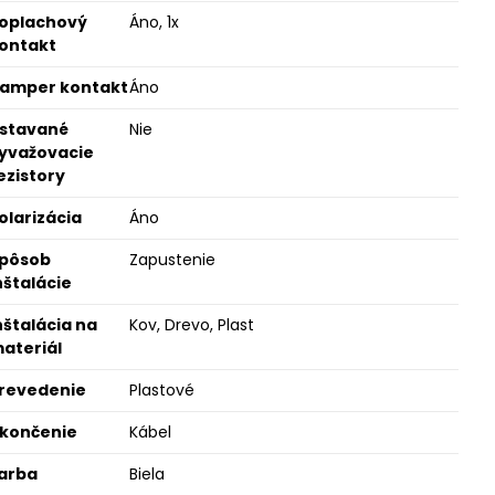
oplachový
Áno, 1x
ontakt
amper kontakt
Áno
stavané
Nie
yvažovacie
ezistory
olarizácia
Áno
pôsob
Zapustenie
nštalácie
nštalácia na
Kov, Drevo, Plast
ateriál
revedenie
Plastové
končenie
Kábel
arba
Biela