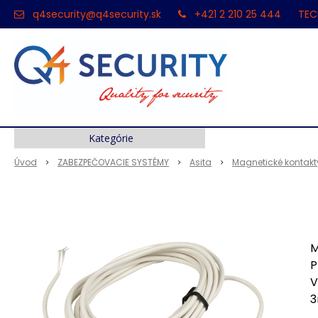
q4security@q4security.sk
+421 2 210 25 444
TEC
Kategórie
Úvod
ZABEZPEČOVACIE SYSTÉMY
Asita
Magnetické kontakt
M
P
V
3