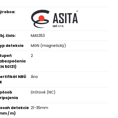
ýrobca:
bj. čislo:
MAS353
yp detekcie
MGN (magnetický)
tupeň
2
abezpečenia
EN 50131)
ertifikát NBÚ
Áno
R
pôsob
Drôtové (NC)
ripojenia
osah detekcie
21-35mm
mm / m)