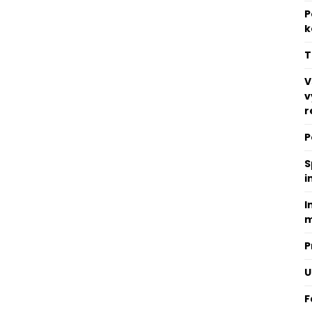
P
k
T
V
v
r
P
S
i
I
m
P
U
F