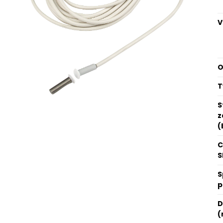
V
O
T
S
z
(
C
S
S
p
D
(