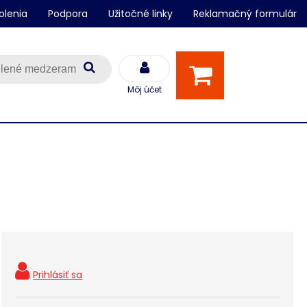
olenia
Podpora
Užitočné linky
Reklamačný formulár
Môj účet