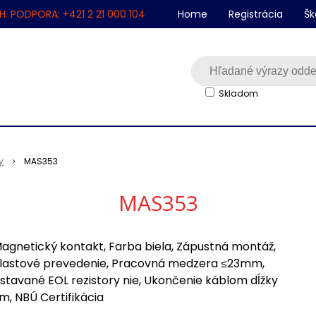
H. PODPORA: +421 2 21 000 104
Home
Registrácia
Šk
Skladom
y
MAS353
MAS353
agnetický kontakt, Farba biela, Zápustná montáž,
lastové prevedenie, Pracovná medzera ≤23mm,
stavané EOL rezistory nie, Ukončenie káblom dĺžky
m, NBÚ Certifikácia