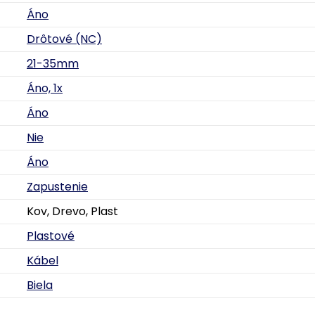
Áno
Drôtové (NC)
21-35mm
Áno, 1x
Áno
Nie
Áno
Zapustenie
Kov, Drevo, Plast
Plastové
Kábel
Biela