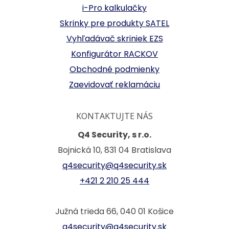
i-Pro kalkulačky
Skrinky pre produkty SATEL
Vyhľadávač skriniek EZS
Konfigurátor RACKOV
Obchodné podmienky
Zaevidovať reklamáciu
KONTAKTUJTE NÁS
Q4 Security, s r.o.
Bojnická 10, 831 04 Bratislava
q4security@q4security.sk
+421 2 210 25 444
Južná trieda 66, 040 01 Košice
q4security@q4security.sk