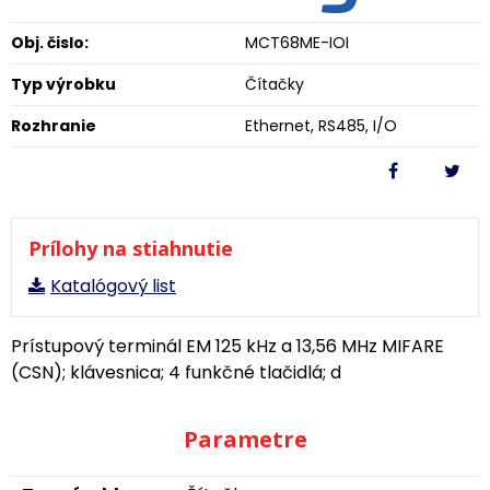
Obj. čislo:
MCT68ME-IOI
Typ výrobku
Čítačky
Rozhranie
Ethernet, RS485, I/O
Prílohy na stiahnutie
Katalógový list
Prístupový terminál EM 125 kHz a 13,56 MHz MIFARE
(CSN); klávesnica; 4 funkčné tlačidlá; d
Parametre