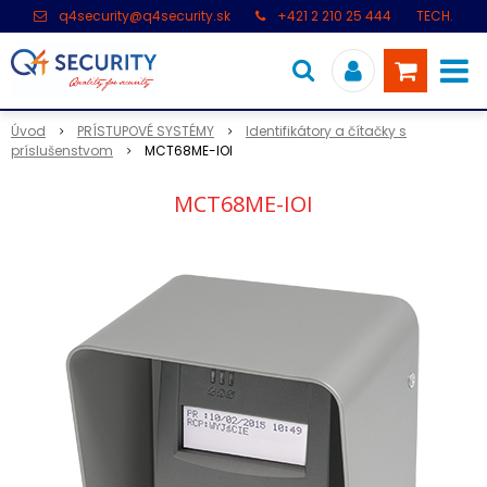
q4security@q4security.sk
+421 2 210 25 444
TECH.
PODPORA: +421 2 21 000 104
Úvod
PRÍSTUPOVÉ SYSTÉMY
Identifikátory a čítačky s
príslušenstvom
MCT68ME-IOI
MCT68ME-IOI