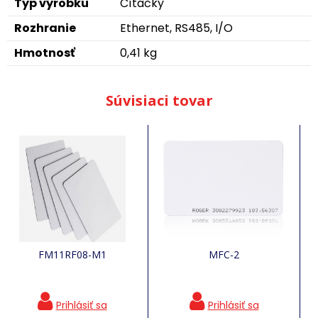
Typ výrobku
Čítačky
Rozhranie
Ethernet, RS485, I/O
Hmotnosť
0,41 kg
Súvisiaci tovar
FM11RF08-M1
MFC-2