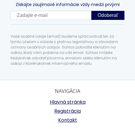
Získajte zaujímavé informácie vždy medzi prvými
Odoberať
Vaše osobné údaje (email) budeme spracovávať len za
týmto účelom v súlade s platnou legislatívou a zásadami
ochrany osobných údajov. Súhlas potvrdíte kliknutím na
odkaz, ktorý vám pošleme na váš email. Súhlas môžete
kedykoľvek odvolať písomne, emailom alebo kliknutím na
odkaz z ktoréhokoľvek informačného emailu.
NAVIGÁCIA
Hlavná stránka
Registrácia
Kontakt