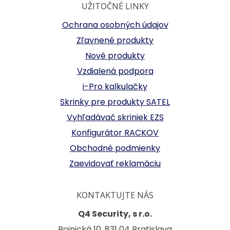
UŽITOČNÉ LINKY
Ochrana osobných údajov
Zľavnené produkty
Nové produkty
Vzdialená podpora
i-Pro kalkulačky
Skrinky pre produkty SATEL
Vyhľadávač skriniek EZS
Konfigurátor RACKOV
Obchodné podmienky
Zaevidovať reklamáciu
KONTAKTUJTE NÁS
Q4 Security, s r.o.
Bojnická 10, 831 04 Bratislava