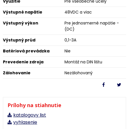
Využitie
Pre všeobecné účely
Výstupné napätie
48VDC a viac
Výstupný výkon
Pre jednosmerné napätie -
(DC)
Výstupný prúd
0,1-3A
Batériová prevádzka
Nie
Prevedenie zdroja
Montáž na DIN lištu
Zálohovanie
Nezálohovaný
Prílohy na stiahnutie
katalogovy list
vyhlasenie