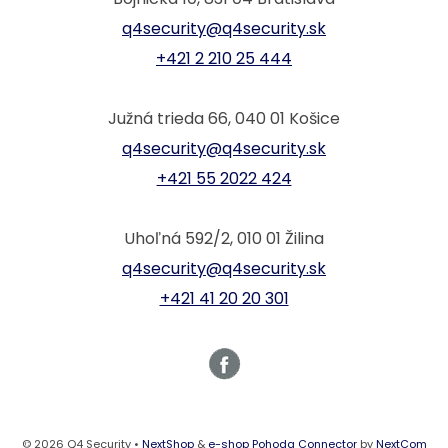
q4security@q4security.sk
+421 2 210 25 444
Južná trieda 66, 040 01 Košice
q4security@q4security.sk
+421 55 2022 424
Uhoľná 592/2, 010 01 Žilina
q4security@q4security.sk
+421 41 20 20 301
© 2026 Q4 Security •
NextShop
&
e-shop Pohoda Connector
by
NextCom