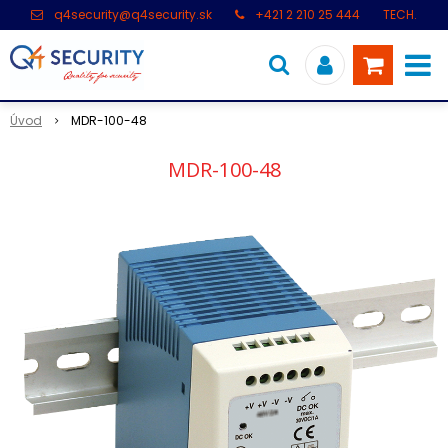
q4security@q4security.sk
+421 2 210 25 444
TECH.
PODPORA: +421 2 21 000 104
Úvod
MDR-100-48
MDR-100-48