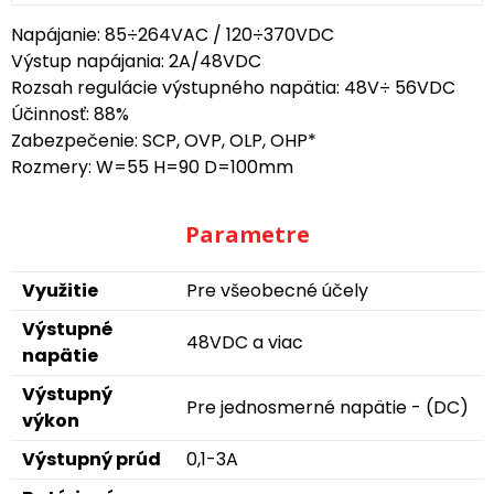
Napájanie: 85÷264VAC / 120÷370VDC
Výstup napájania: 2A/48VDC
Rozsah regulácie výstupného napätia: 48V÷ 56VDC
Účinnosť: 88%
Zabezpečenie: SCP, OVP, OLP, OHP*
Rozmery: W=55 H=90 D=100mm
Parametre
Využitie
Pre všeobecné účely
Výstupné
48VDC a viac
napätie
Výstupný
Pre jednosmerné napätie - (DC)
výkon
Výstupný prúd
0,1-3A