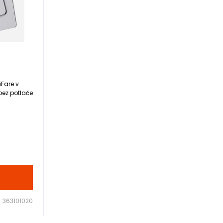
Fare v
ez potlače
363101020