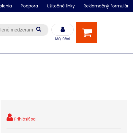
olenia
Podpora
Užitočné linky
Reklamačný formulár
Môj účet