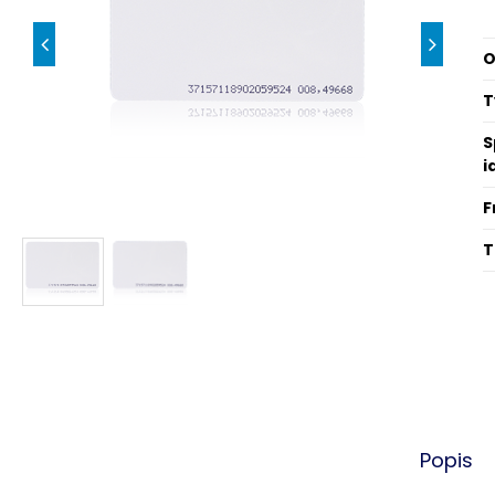
O
T
S
i
F
T
Popis