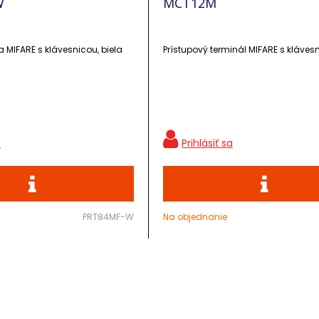
W
MCT12M
a MIFARE s klávesnicou, biela
Prístupový terminál MIFARE s kláves
PRT84MF-W
Na objednanie