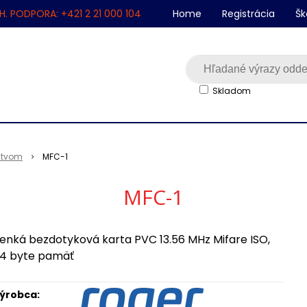
H. PODPORA: +421 2 21 000 104
Home
Registrácia
Šk
Skladom
nstvom
MFC-1
MFC-1
enká bezdotyková karta PVC 13.56 MHz Mifare ISO,
4 byte pamäť
ýrobca: