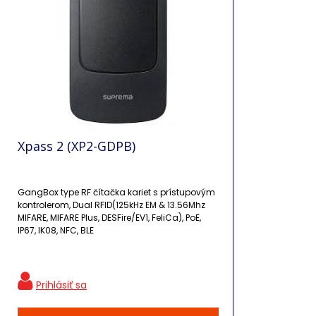
Xpass 2 (XP2-GDPB)
GangBox type RF čítačka kariet s prístupovým
kontrolerom, Dual RFID(125kHz EM & 13.56Mhz
MIFARE, MIFARE Plus, DESFire/EV1, FeliCa), PoE,
IP67, IK08, NFC, BLE