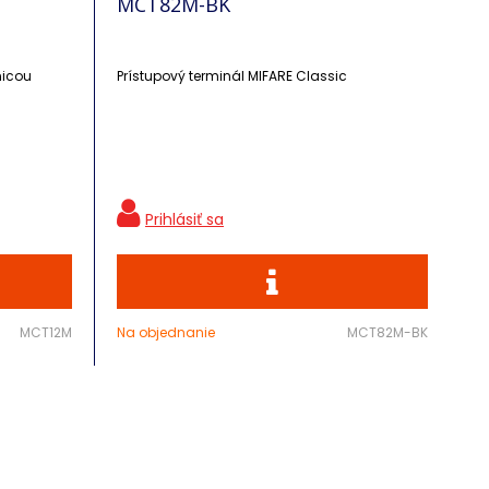
MCT82M-BK
nicou
Prístupový terminál MIFARE Classic
MCT12M
Na objednanie
MCT82M-BK