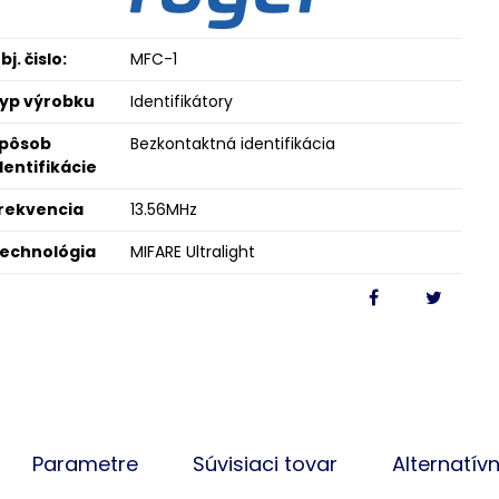
bj. čislo:
MFC-1
yp výrobku
Identifikátory
pôsob
Bezkontaktná identifikácia
dentifikácie
rekvencia
13.56MHz
echnológia
MIFARE Ultralight
Parametre
Súvisiaci tovar
Alternatív