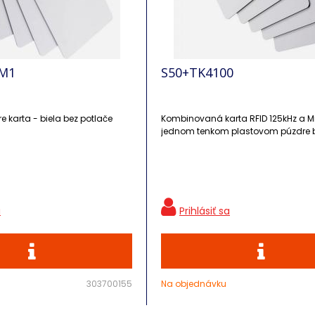
-M1
S50+TK4100
e karta - biela bez potlače
Kombinovaná karta RFID 125kHz a Mi
jednom tenkom plastovom púzdre b
303700155
Na objednávku