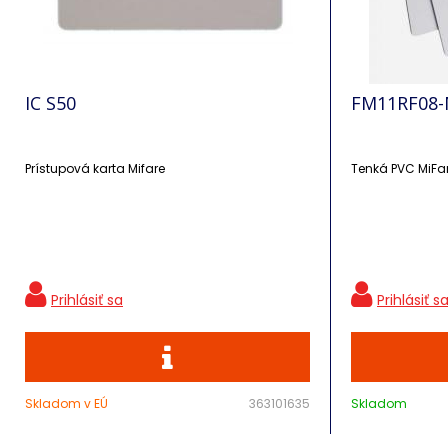
IC S50
FM11RF08
Prístupová karta Mifare
Tenká PVC MiFar
Skladom v EÚ
363101635
Skladom