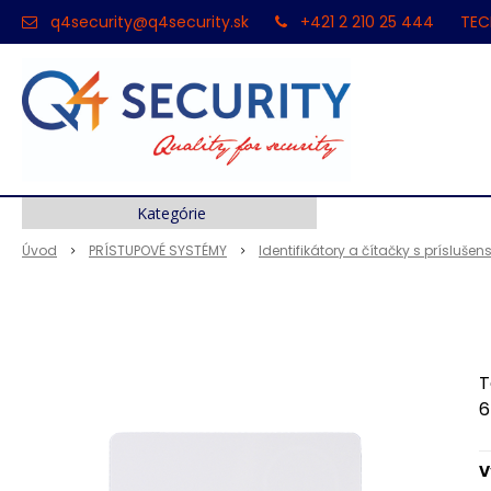
q4security@q4security.sk
+421 2 210 25 444
TEC
Kategórie
Úvod
PRÍSTUPOVÉ SYSTÉMY
Identifikátory a čítačky s prísluše
T
6
V